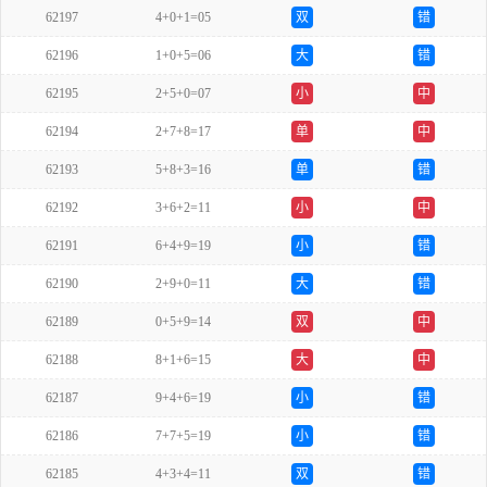
62197
4+0+1=05
双
错
62196
1+0+5=06
大
错
62195
2+5+0=07
小
中
62194
2+7+8=17
单
中
62193
5+8+3=16
单
错
62192
3+6+2=11
小
中
62191
6+4+9=19
小
错
62190
2+9+0=11
大
错
62189
0+5+9=14
双
中
62188
8+1+6=15
大
中
62187
9+4+6=19
小
错
62186
7+7+5=19
小
错
62185
4+3+4=11
双
错