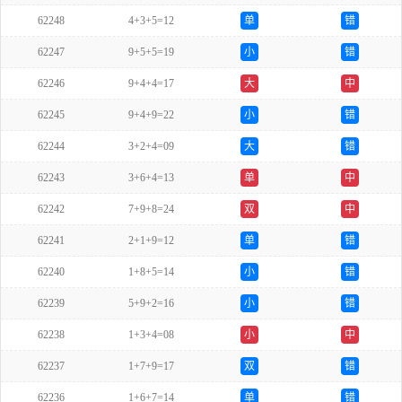
62248
4+3+5=12
单
错
62247
9+5+5=19
小
错
62246
9+4+4=17
大
中
62245
9+4+9=22
小
错
62244
3+2+4=09
大
错
62243
3+6+4=13
单
中
62242
7+9+8=24
双
中
62241
2+1+9=12
单
错
62240
1+8+5=14
小
错
62239
5+9+2=16
小
错
62238
1+3+4=08
小
中
62237
1+7+9=17
双
错
62236
1+6+7=14
单
错