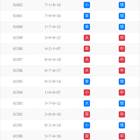
61602
7+1+8=16
小
错
61601
7+9+0=16
单
错
61600
1+7+4=12
单
错
61599
5+9+8=22
大
中
61598
4+2+1=07
单
中
61597
8+6+4=18
大
中
61596
6+7+4=17
大
中
61595
0+5+9=14
单
错
61594
1+0+6=07
小
中
61593
5+7+0=12
大
错
61592
2+8+0=10
双
中
61591
8+2+4=14
小
错
61590
5+7+4=16
双
中