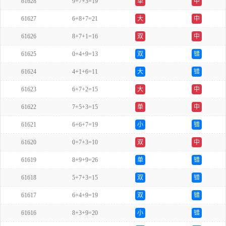
61628
9+7+3=19
单
中
61627
6+8+7=21
大
中
61626
8+7+1=16
双
中
61625
0+4+9=13
双
错
61624
4+1+6=11
大
错
61623
6+7+2=15
大
中
61622
7+5+3=15
单
中
61621
6+6+7=19
小
错
61620
0+7+3=10
双
中
61619
8+9+9=26
单
错
61618
5+7+3=15
双
错
61617
6+4+9=19
双
错
61616
8+3+9=20
小
错