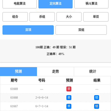
电能算法
定向算法
祸斗算法
组合
杀组
大小
单双
双项
双组
100期 正确：49 期 错误：51 期
正确率：49%
预测
走势
统计
期号
号码
预测
结果
61669
---
单
---
61668
2+6+6=14
单
错
61667
6+7+1=14
单
错