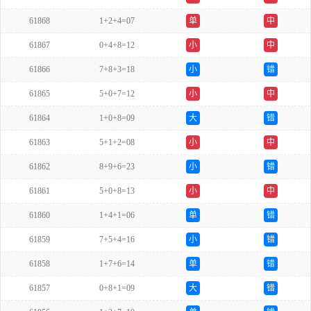
61868
1+2+4=07
单
中
61867
0+4+8=12
小
中
61866
7+8+3=18
小
错
61865
5+0+7=12
小
中
61864
1+0+8=09
大
错
61863
5+1+2=08
小
中
61862
8+9+6=23
小
错
61861
5+0+8=13
小
中
61860
1+4+1=06
单
错
61859
7+5+4=16
小
错
61858
1+7+6=14
单
错
61857
0+8+1=09
大
错