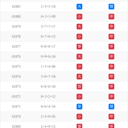
61881
2+3+5=10
大
错
61880
6+2+1=09
小
中
61879
3+7+7=17
大
中
61878
0+7+6=13
小
中
61877
9+8+0=17
单
中
61876
9+9+6=24
大
中
61875
1+1+4=06
小
中
61874
3+8+7=18
大
中
61873
6+8+6=20
双
中
61872
8+2+2=12
小
中
61871
6+6+4=16
单
错
61870
2+3+0=05
小
中
61869
2+4+9=15
单
中