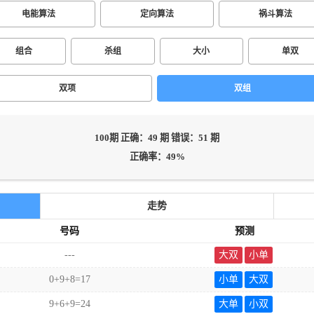
电能算法
定向算法
祸斗算法
组合
杀组
大小
单双
双项
双组
100期 正确：49 期 错误：51 期
正确率：49%
走势
号码
预测
---
大双
小单
0+9+8=17
小单
大双
9+6+9=24
大单
小双