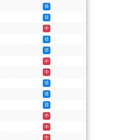
错
错
中
错
错
中
中
错
错
错
中
中
中