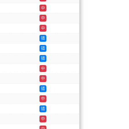
中
中
中
错
错
错
中
中
错
中
错
中
中