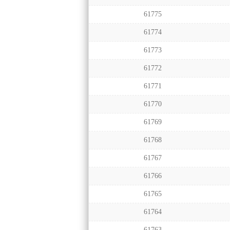
61775
61774
61773
61772
61771
61770
61769
61768
61767
61766
61765
61764
61763