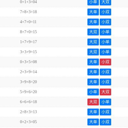
0+1+3=04
小单
大双
7+8+3=18
大单
小双
4+7+0=11
大单
小双
8+7+0=15
大双
小单
1+7+9=17
大双
小单
3+3+9=15
大双
小单
0+3+5=08
大单
小双
2+3+9=14
大单
小双
3+9+8=20
大单
小双
5+9+6=20
小单
大双
6+6+6=18
大双
小单
2+8+3=13
大单
小双
0+2+3=05
大单
小双