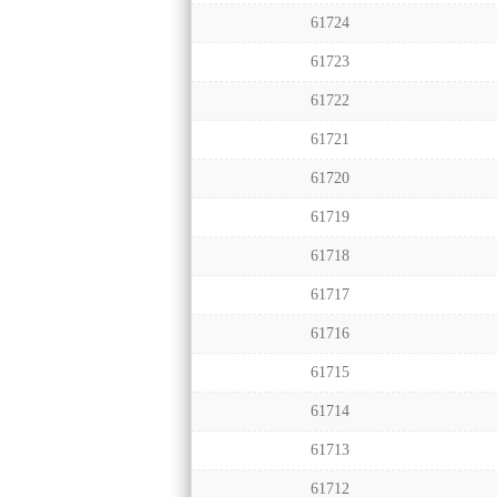
61724
61723
61722
61721
61720
61719
61718
61717
61716
61715
61714
61713
61712