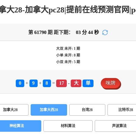
第
61790
期 距下期：
03
分
44
秒
大双
未开:
1
期
小单
未开:
8
期
小双
未开:
5
期
0
+
9
+
8
=
17
-
大
单
咪牌
加拿大28
加拿大西28
台湾28
比特币28
神经算法
材料算法
声波算法