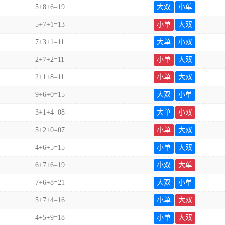
5+8+6=19
大双
小单
5+7+1=13
小单
大双
7+3+1=11
大单
小双
2+7+2=11
小单
大双
2+1+8=11
小单
大双
9+6+0=15
大双
小单
3+1+4=08
大单
小双
5+2+0=07
小单
大双
4+6+5=15
小单
大双
6+7+6=19
小双
大单
7+6+8=21
大双
小单
5+7+4=16
小单
大双
4+5+9=18
小单
大双