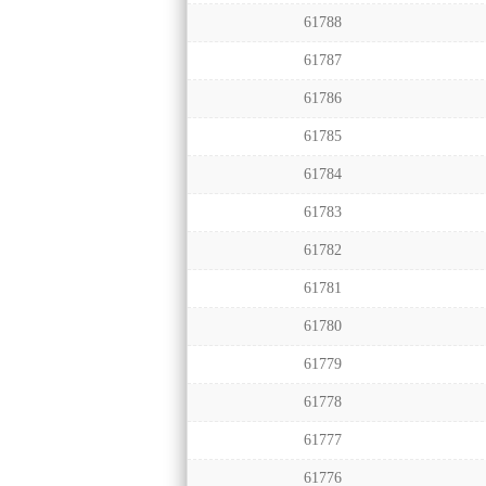
61788
61787
61786
61785
61784
61783
61782
61781
61780
61779
61778
61777
61776