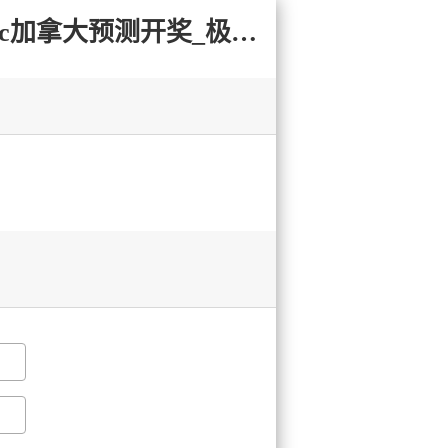
永不失联-28YC.Com 加拿大28-加拿大pc28|提前在线预测官网|pc加拿大预测开奖_极致火热优质的免费预测