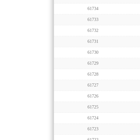
61734
61733
61732
61731
61730
61729
61728
61727
61726
61725
61724
61723
61722