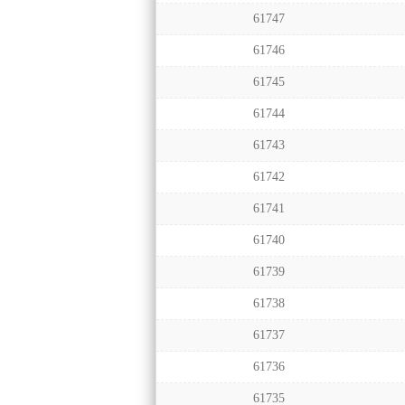
61747
61746
61745
61744
61743
61742
61741
61740
61739
61738
61737
61736
61735