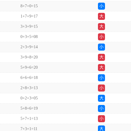
8+7+0=15
小
1+7+9=17
大
3+3+9=15
大
0+3+5=08
小
2+3+9=14
小
3+9+8=20
大
5+9+6=20
大
6+6+6=18
小
2+8+3=13
小
0+2+3=05
大
5+8+6=19
小
5+7+1=13
小
7+3+1=11
大