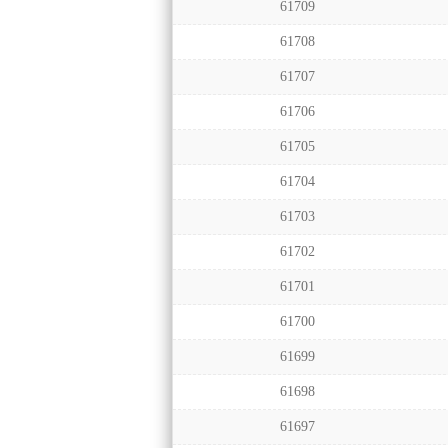
61709
61708
61707
61706
61705
61704
61703
61702
61701
61700
61699
61698
61697