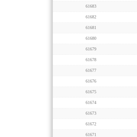
61683
61682
61681
61680
61679
61678
61677
61676
61675
61674
61673
61672
61671