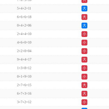
5+4+2=11
大
6+6+6=18
大
0+4+2=06
大
2+4+4=10
小
4+6+0=10
小
2+2+0=04
小
9+4+4=17
大
1+3+8=12
小
0+1+9=10
小
2+7+6=15
大
6+7+3=16
大
3+7+2=12
小