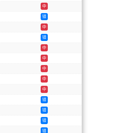
中
错
中
错
中
中
中
中
中
错
错
错
错