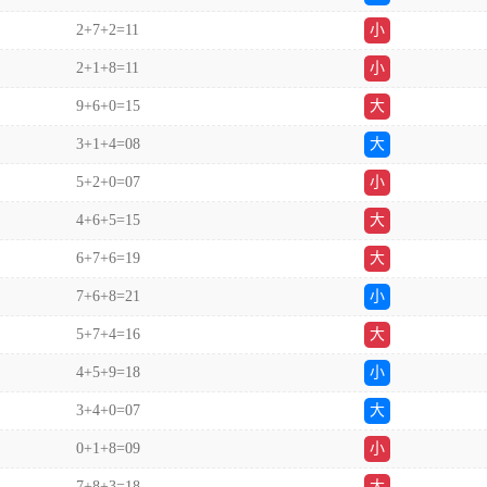
2+7+2=11
小
2+1+8=11
小
9+6+0=15
大
3+1+4=08
大
5+2+0=07
小
4+6+5=15
大
6+7+6=19
大
7+6+8=21
小
5+7+4=16
大
4+5+9=18
小
3+4+0=07
大
0+1+8=09
小
7+8+3=18
大