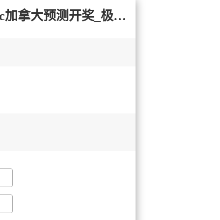
永不失联-28YC.Com 加拿大28-加拿大pc28|提前在线预测官网|pc加拿大预测开奖_极致火热优质的免费预测