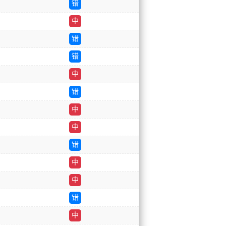
错
中
错
错
中
错
中
中
错
中
中
错
中