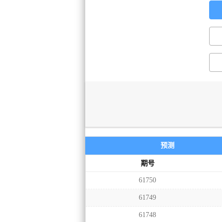
预测
期号
61750
61749
61748