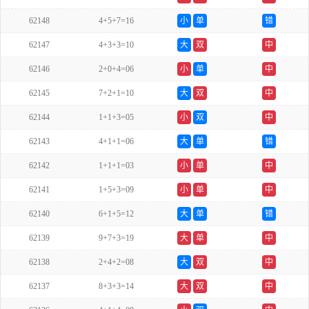
62148
4+5+7=16
小
单
错
62147
4+3+3=10
大
双
中
62146
2+0+4=06
小
单
中
62145
7+2+1=10
大
双
中
62144
1+1+3=05
小
双
中
62143
4+1+1=06
大
单
错
62142
1+1+1=03
小
单
中
62141
1+5+3=09
小
单
中
62140
6+1+5=12
大
单
错
62139
9+7+3=19
大
单
中
62138
2+4+2=08
大
双
中
62137
8+3+3=14
大
双
中