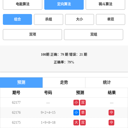
电能算法
定向算法
祸斗算法
组合
杀组
大小
单双
双项
双组
100期 正确：79 期 错误：21 期
正确率：79%
预测
走势
统计
期号
号码
预测
结果
62177
---
小
双
---
62176
9+2+4=15
小
单
中
62175
1+9+8=18
大
双
中