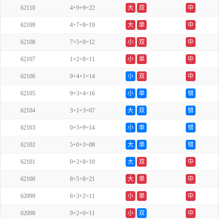
62110
4+9+9=22
大
双
中
62109
4+7+8=19
大
单
中
62108
7+5+0=12
小
双
中
62107
1+2+8=11
小
单
中
62106
9+4+1=14
小
双
中
62105
9+3+4=16
小
单
错
62104
3+1+3=07
大
双
错
62103
0+5+9=14
小
单
错
62102
5+0+3=08
大
单
错
62101
0+2+8=10
大
双
中
62100
8+5+8=21
大
单
中
62099
6+3+2=11
小
单
中
62098
9+2+0=11
小
双
中