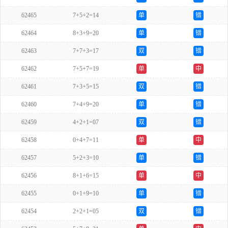
62465
7+5+2=14
单
错
62464
8+3+9=20
单
错
62463
7+7+3=17
双
错
62462
7+5+7=19
单
中
62461
7+3+5=15
双
错
62460
7+4+9=20
单
错
62459
4+2+1=07
双
错
62458
0+4+7=11
单
中
62457
5+2+3=10
单
错
62456
8+1+6=15
单
中
62455
0+1+9=10
单
错
62454
2+2+1=05
双
错