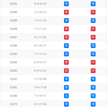
62491
8+8+0=16
单
错
62490
2+5+6=13
单
中
62489
7+1+2=10
单
错
62488
7+1+7=15
单
中
62487
0+1+1=02
双
中
62486
9+2+6=17
双
错
62485
7+1+5=13
双
错
62484
6+6+5=17
单
中
62483
9+9+4=22
双
中
62482
1+3+0=04
单
错
62481
5+6+7=18
单
错
62480
7+2+8=17
双
错
62479
0+1+3=04
单
错