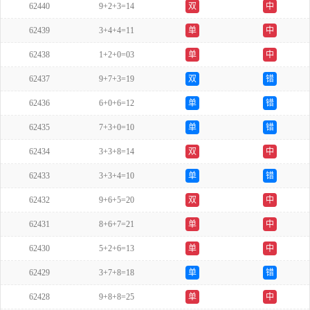
62440
9+2+3=14
双
中
62439
3+4+4=11
单
中
62438
1+2+0=03
单
中
62437
9+7+3=19
双
错
62436
6+0+6=12
单
错
62435
7+3+0=10
单
错
62434
3+3+8=14
双
中
62433
3+3+4=10
单
错
62432
9+6+5=20
双
中
62431
8+6+7=21
单
中
62430
5+2+6=13
单
中
62429
3+7+8=18
单
错
62428
9+8+8=25
单
中