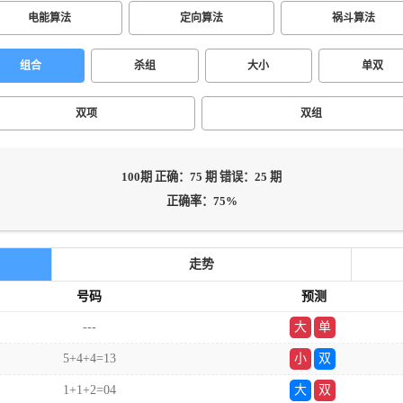
电能算法
定向算法
祸斗算法
组合
杀组
大小
单双
双项
双组
100期 正确：75 期 错误：25 期
正确率：75%
走势
号码
预测
---
大
单
5+4+4=13
小
双
1+1+2=04
大
双