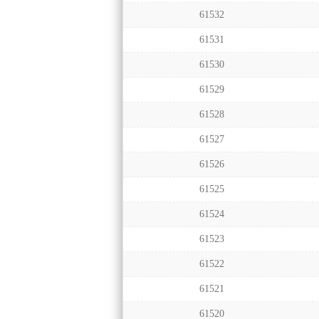
61532
61531
61530
61529
61528
61527
61526
61525
61524
61523
61522
61521
61520