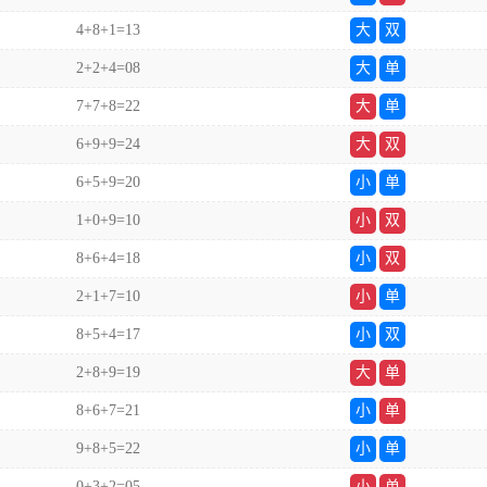
4+8+1=13
大
双
2+2+4=08
大
单
7+7+8=22
大
单
6+9+9=24
大
双
6+5+9=20
小
单
1+0+9=10
小
双
8+6+4=18
小
双
2+1+7=10
小
单
8+5+4=17
小
双
2+8+9=19
大
单
8+6+7=21
小
单
9+8+5=22
小
单
0+3+2=05
小
单