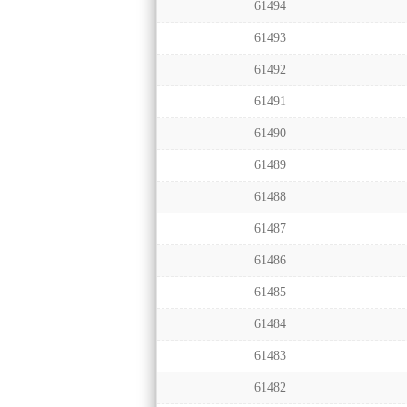
61494
61493
61492
61491
61490
61489
61488
61487
61486
61485
61484
61483
61482