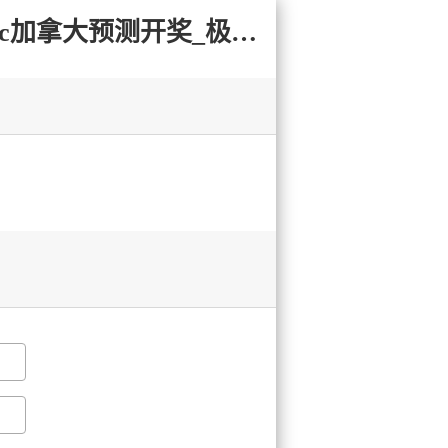
永不失联-28YC.Com 加拿大28-加拿大pc28|提前在线预测官网|pc加拿大预测开奖_极致火热优质的免费预测