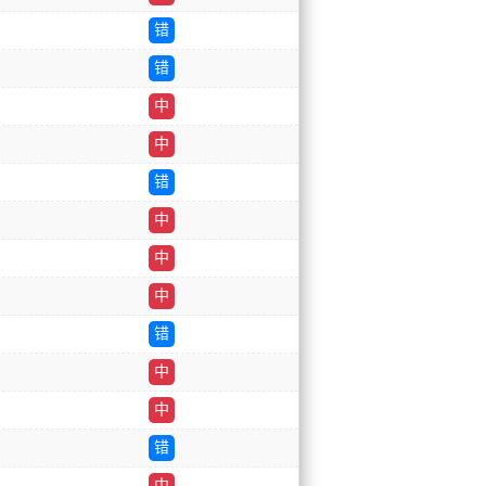
错
错
中
中
错
中
中
中
错
中
中
错
中