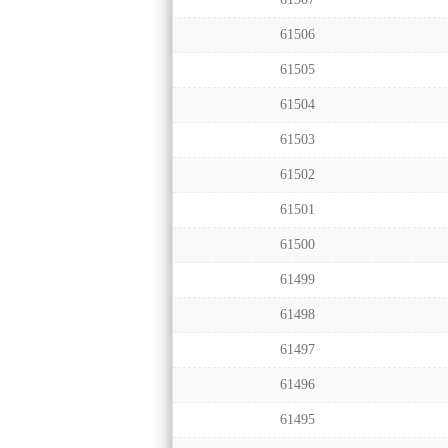
61506
61505
61504
61503
61502
61501
61500
61499
61498
61497
61496
61495