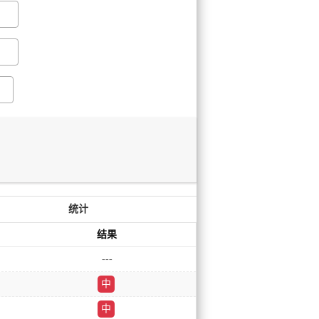
统计
结果
---
中
中