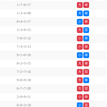
1+7+9=17
大
单
1+3+4=08
大
单
8+4+5=17
小
单
3+3+9=15
大
双
7+0+5=12
小
单
7+3+3=13
小
单
9+1+6=16
小
单
8+2+5=15
大
单
7+2+7=16
大
双
9+0+9=18
大
单
6+7+7=20
大
双
2+0+9=11
小
单
6+9+3=18
小
双