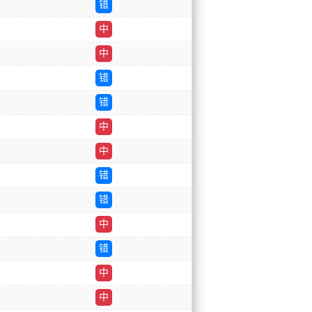
错
中
中
错
错
中
中
错
错
中
错
中
中