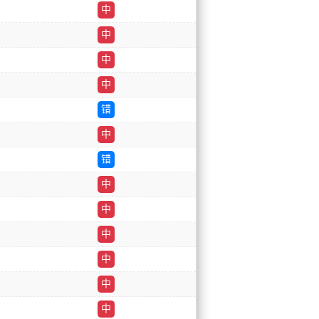
中
中
中
中
错
中
错
中
中
中
中
中
中