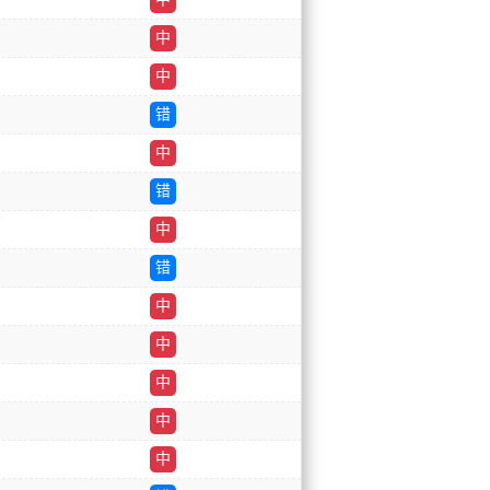
中
中
错
中
错
中
错
中
中
中
中
中