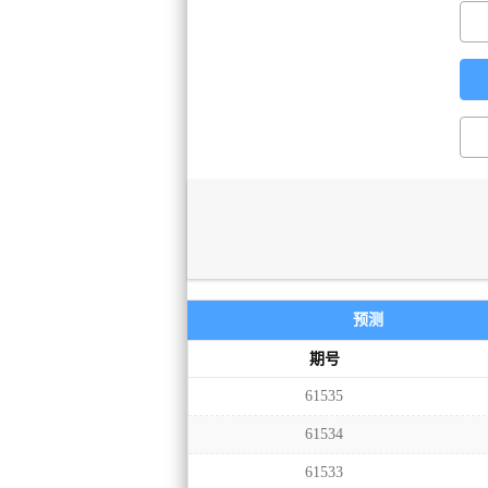
预测
期号
61535
61534
61533