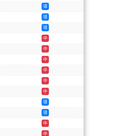
错
错
错
中
中
中
中
中
中
错
错
中
中