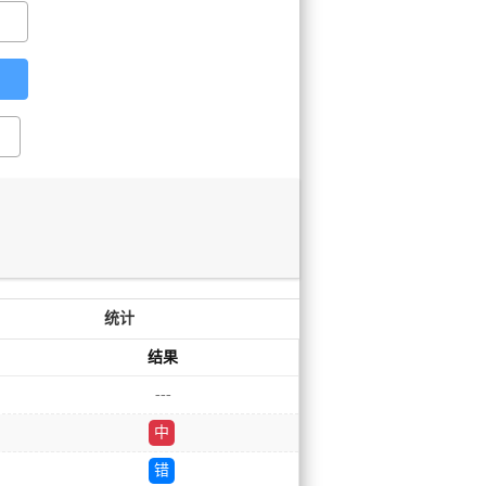
统计
结果
---
中
错