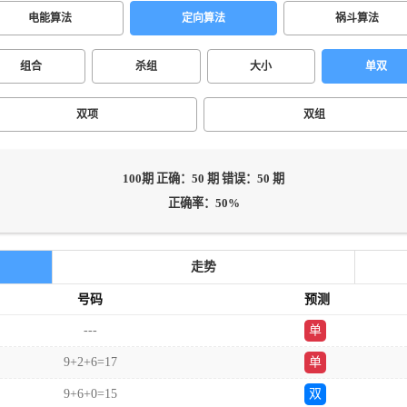
电能算法
定向算法
祸斗算法
组合
杀组
大小
单双
双项
双组
100期 正确：50 期 错误：50 期
正确率：50%
走势
号码
预测
---
单
9+2+6=17
单
9+6+0=15
双