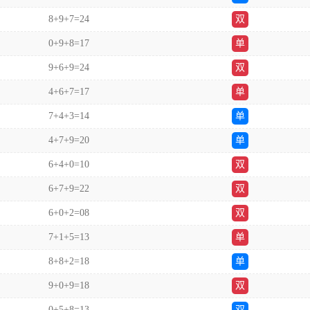
8+9+7=24
双
0+9+8=17
单
9+6+9=24
双
4+6+7=17
单
7+4+3=14
单
4+7+9=20
单
6+4+0=10
双
6+7+9=22
双
6+0+2=08
双
7+1+5=13
单
8+8+2=18
单
9+0+9=18
双
0+5+8=13
双