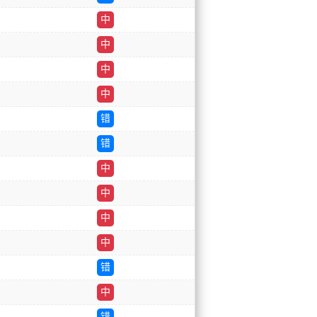
中
中
中
中
错
错
中
中
中
中
错
中
错