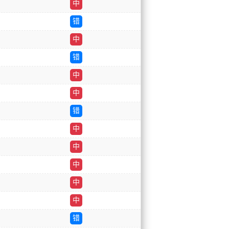
中
错
中
错
中
中
错
中
中
中
中
中
错