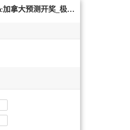
永不失联-28YC.Com 加拿大28-加拿大pc28|提前在线预测官网|pc加拿大预测开奖_极致火热优质的免费预测