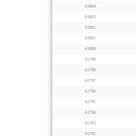
61804
61803
61802
61801
61800
61799
61798
61797
61796
61795
61794
61793
61792