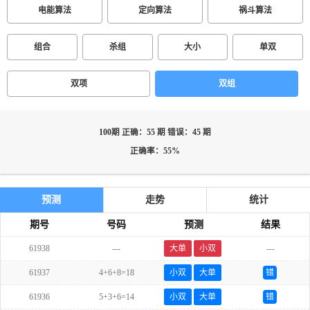
电能算法
定向算法
祸斗算法
组合
杀组
大小
单双
双项
双组
100期 正确：55 期 错误：45 期
正确率：55%
预测
走势
统计
期号
号码
预测
结果
61938
---
大单
小双
---
61937
4+6+8=18
小双
大单
错
61936
5+3+6=14
小双
大单
错