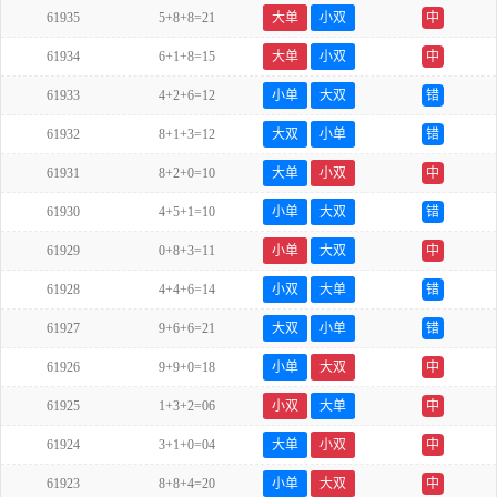
61935
5+8+8=21
大单
小双
中
61934
6+1+8=15
大单
小双
中
61933
4+2+6=12
小单
大双
错
61932
8+1+3=12
大双
小单
错
61931
8+2+0=10
大单
小双
中
61930
4+5+1=10
小单
大双
错
61929
0+8+3=11
小单
大双
中
61928
4+4+6=14
小双
大单
错
61927
9+6+6=21
大双
小单
错
61926
9+9+0=18
小单
大双
中
61925
1+3+2=06
小双
大单
中
61924
3+1+0=04
大单
小双
中
61923
8+8+4=20
小单
大双
中