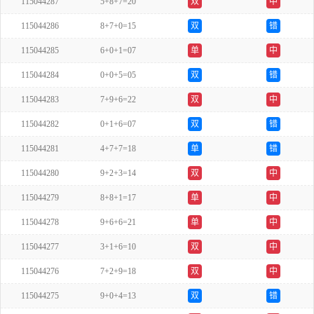
115044287
5+8+7=20
双
中
115044286
8+7+0=15
双
错
115044285
6+0+1=07
单
中
115044284
0+0+5=05
双
错
115044283
7+9+6=22
双
中
115044282
0+1+6=07
双
错
115044281
4+7+7=18
单
错
115044280
9+2+3=14
双
中
115044279
8+8+1=17
单
中
115044278
9+6+6=21
单
中
115044277
3+1+6=10
双
中
115044276
7+2+9=18
双
中
115044275
9+0+4=13
双
错