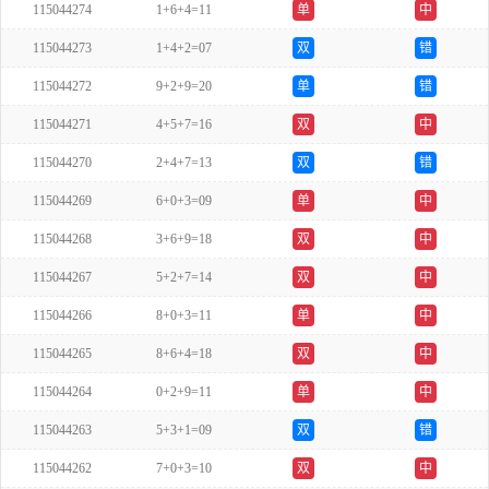
115044274
1+6+4=11
单
中
115044273
1+4+2=07
双
错
115044272
9+2+9=20
单
错
115044271
4+5+7=16
双
中
115044270
2+4+7=13
双
错
115044269
6+0+3=09
单
中
115044268
3+6+9=18
双
中
115044267
5+2+7=14
双
中
115044266
8+0+3=11
单
中
115044265
8+6+4=18
双
中
115044264
0+2+9=11
单
中
115044263
5+3+1=09
双
错
115044262
7+0+3=10
双
中