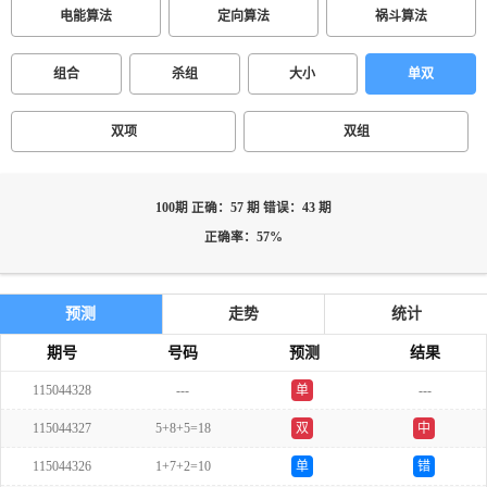
电能算法
定向算法
祸斗算法
组合
杀组
大小
单双
双项
双组
100期 正确：57 期 错误：43 期
正确率：57%
预测
走势
统计
期号
号码
预测
结果
115044328
---
单
---
115044327
5+8+5=18
双
中
115044326
1+7+2=10
单
错