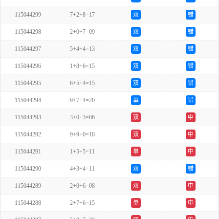
115044299
7+2+8=17
双
错
115044298
2+0+7=09
双
错
115044297
5+4+4=13
双
错
115044296
1+8+6=15
双
错
115044295
6+5+4=15
双
错
115044294
9+7+4=20
单
错
115044293
3+0+3=06
双
中
115044292
9+9+0=18
双
中
115044291
1+5+5=11
单
中
115044290
4+3+4=11
双
错
115044289
2+0+6=08
双
中
115044288
2+7+6=15
单
中