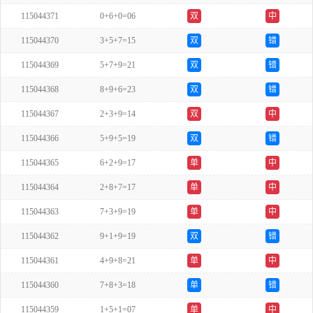
115044371
0+6+0=06
双
中
115044370
3+5+7=15
双
错
115044369
5+7+9=21
双
错
115044368
8+9+6=23
双
错
115044367
2+3+9=14
双
中
115044366
5+9+5=19
双
错
115044365
6+2+9=17
单
中
115044364
2+8+7=17
单
中
115044363
7+3+9=19
单
中
115044362
9+1+9=19
双
错
115044361
4+9+8=21
单
中
115044360
7+8+3=18
单
错
115044359
1+5+1=07
单
中