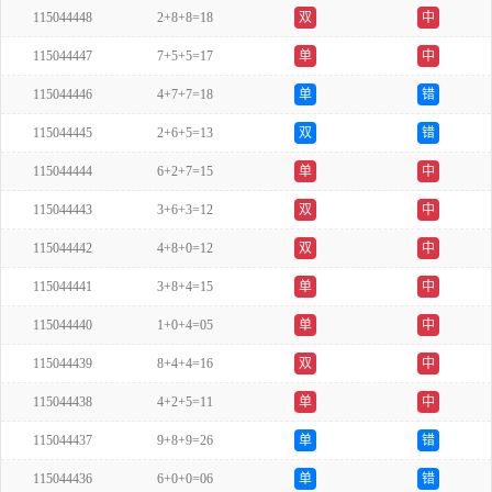
115044448
2+8+8=18
双
中
115044447
7+5+5=17
单
中
115044446
4+7+7=18
单
错
115044445
2+6+5=13
双
错
115044444
6+2+7=15
单
中
115044443
3+6+3=12
双
中
115044442
4+8+0=12
双
中
115044441
3+8+4=15
单
中
115044440
1+0+4=05
单
中
115044439
8+4+4=16
双
中
115044438
4+2+5=11
单
中
115044437
9+8+9=26
单
错
115044436
6+0+0=06
单
错