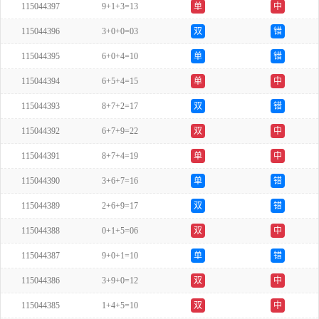
115044397
9+1+3=13
单
中
115044396
3+0+0=03
双
错
115044395
6+0+4=10
单
错
115044394
6+5+4=15
单
中
115044393
8+7+2=17
双
错
115044392
6+7+9=22
双
中
115044391
8+7+4=19
单
中
115044390
3+6+7=16
单
错
115044389
2+6+9=17
双
错
115044388
0+1+5=06
双
中
115044387
9+0+1=10
单
错
115044386
3+9+0=12
双
中
115044385
1+4+5=10
双
中