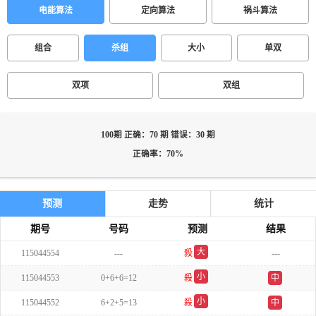
电能算法
定向算法
祸斗算法
组合
杀组
大小
单双
双项
双组
100期 正确：70 期 错误：30 期
正确率：70%
预测
走势
统计
期号
号码
预测
结果
大
115044554
---
殺
---
单
小
115044553
0+6+6=12
殺
中
单
小
115044552
6+2+5=13
殺
中
双