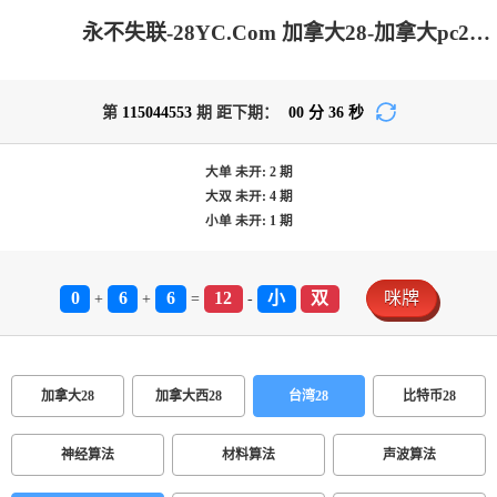
永不失联-28YC.Com 加拿大28-加拿大pc28|提前在线预测官网|pc加拿大预测开奖_极致火热优质的免费预测
第
115044553
期 距下期：
00
分
36
秒
大单
未开:
2
期
大双
未开:
4
期
小单
未开:
1
期
0
6
6
12
小
双
咪牌
+
+
=
-
加拿大28
加拿大西28
台湾28
比特币28
神经算法
材料算法
声波算法