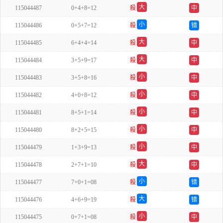
大
115044487
0+4+8=12
殺
中
单
小
115044486
0+5+7=12
殺
错
双
大
115044485
6+4+4=14
殺
中
单
大
115044484
3+5+9=17
殺
中
双
小
115044483
3+5+8=16
殺
中
单
小
115044482
4+0+8=12
殺
中
单
小
115044481
8+5+1=14
殺
中
单
小
115044480
8+2+5=15
殺
中
单
小
115044479
1+3+9=13
殺
中
双
大
115044478
2+7+1=10
殺
中
单
小
115044477
7+0+1=08
殺
错
双
大
115044476
4+6+9=19
殺
错
单
小
115044475
0+7+1=08
殺
中