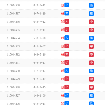
双
小
115044538
8+3+0=11
殺
错
单
大
115044537
8+7+4=19
殺
错
单
大
115044536
0+5+7=12
殺
中
单
小
115044535
1+7+3=11
殺
中
双
大
115044534
5+8+7=20
殺
错
双
小
115044533
4+1+2=07
殺
中
双
大
115044532
8+3+5=16
殺
中
单
小
115044531
6+6+5=17
殺
中
双
大
115044530
1+7+9=17
殺
错
单
小
115044529
9+2+6=17
殺
中
双
小
115044528
4+8+3=15
殺
中
单
小
115044527
1+4+1=06
殺
错
双
小
115044526
0+2+9=11
殺
错