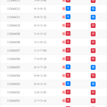
大
115044513
5+0+3=08
殺
中
单
大
115044512
9+3+9=21
殺
错
单
大
115044511
9+8+5=22
殺
错
双
小
115044510
6+5+3=14
殺
中
双
小
115044509
5+2+5=12
殺
中
单
大
115044508
3+1+9=13
殺
中
双
小
115044507
1+1+7=09
殺
中
双
小
115044506
7+4+9=20
殺
中
单
大
115044505
6+5+7=18
殺
错
双
大
115044504
9+8+3=20
殺
中
单
大
115044503
8+4+3=15
殺
错
单
小
115044502
2+0+3=05
殺
中
双
大
115044501
2+7+5=14
殺
中
单