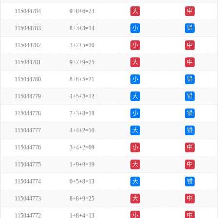
115044784
9+8+6=23
大
中
115044783
8+3+3=14
小
错
115044782
3+2+5=10
小
中
115044781
9+7+9=25
大
中
115044780
8+8+5=21
小
错
115044779
4+5+3=12
大
错
115044778
7+3+8=18
小
错
115044777
4+4+2=10
大
错
115044776
3+4+2=09
小
中
115044775
1+9+9=19
大
中
115044774
0+5+8=13
大
错
115044773
8+8+9=25
大
中
115044772
1+8+4=13
小
中