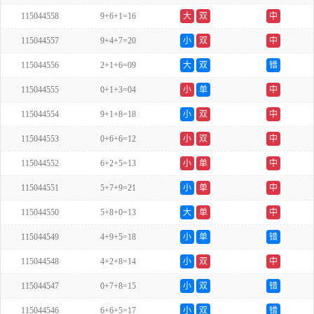
115044558
9+6+1=16
大
双
中
115044557
9+4+7=20
小
双
中
115044556
2+1+6=09
大
双
错
115044555
0+1+3=04
小
单
中
115044554
9+1+8=18
小
双
中
115044553
0+6+6=12
小
双
中
115044552
6+2+5=13
小
单
中
115044551
5+7+9=21
小
单
中
115044550
5+8+0=13
大
单
中
115044549
4+9+5=18
小
单
错
115044548
4+2+8=14
小
双
中
115044547
0+7+8=15
小
双
错
115044546
6+6+5=17
小
双
错