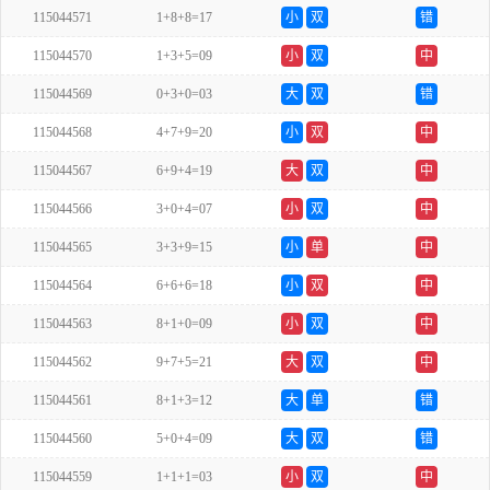
115044571
1+8+8=17
小
双
错
115044570
1+3+5=09
小
双
中
115044569
0+3+0=03
大
双
错
115044568
4+7+9=20
小
双
中
115044567
6+9+4=19
大
双
中
115044566
3+0+4=07
小
双
中
115044565
3+3+9=15
小
单
中
115044564
6+6+6=18
小
双
中
115044563
8+1+0=09
小
双
中
115044562
9+7+5=21
大
双
中
115044561
8+1+3=12
大
单
错
115044560
5+0+4=09
大
双
错
115044559
1+1+1=03
小
双
中