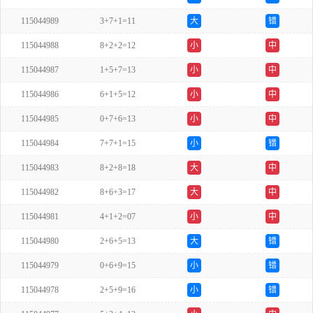
115044989
3+7+1=11
大
错
115044988
8+2+2=12
小
中
115044987
1+5+7=13
小
中
115044986
6+1+5=12
小
中
115044985
0+7+6=13
小
中
115044984
7+7+1=15
小
错
115044983
8+2+8=18
大
中
115044982
8+6+3=17
大
中
115044981
4+1+2=07
小
中
115044980
2+6+5=13
大
错
115044979
0+6+9=15
小
错
115044978
2+5+9=16
小
错