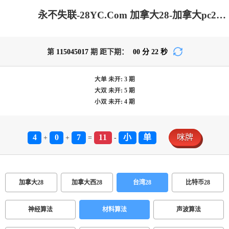
永不失联-28YC.Com 加拿大28-加拿大pc28|提前在线预测官网|pc加拿大预测开奖_极致火热优质的免费预测
第
115045017
期 距下期：
00
分
22
秒
大单
未开:
3
期
大双
未开:
5
期
小双
未开:
4
期
4
0
7
11
小
单
咪牌
+
+
=
-
加拿大28
加拿大西28
台湾28
比特币28
神经算法
材料算法
声波算法