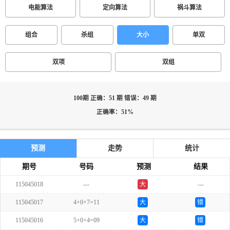
电能算法
定向算法
祸斗算法
组合
杀组
大小
单双
双项
双组
100期 正确：51 期 错误：49 期
正确率：51%
预测
走势
统计
期号
号码
预测
结果
115045018
---
大
---
单
115045017
4+0+7=11
大
错
115045016
5+0+4=09
大
错