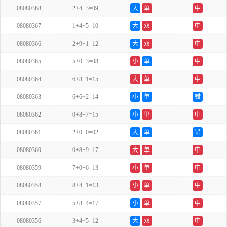
08080368
2+4+3=09
大
单
中
08080367
1+4+5=10
大
双
中
08080366
2+9+1=12
大
双
中
08080365
5+0+3=08
小
单
中
08080364
6+8+1=15
大
单
中
08080363
6+6+2=14
小
单
错
08080362
0+8+7=15
小
单
中
08080361
2+0+0=02
大
单
错
08080360
0+8+9=17
大
单
中
08080359
7+0+6=13
小
单
中
08080358
8+4+1=13
小
单
中
08080357
5+8+4=17
小
单
中
08080356
3+4+5=12
大
双
中