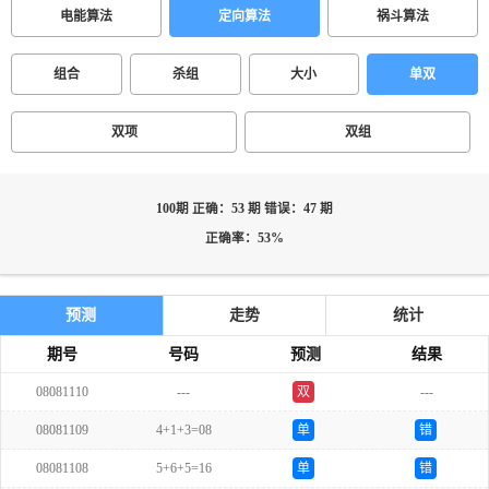
电能算法
定向算法
祸斗算法
组合
杀组
大小
单双
双项
双组
100期 正确：53 期 错误：47 期
正确率：53%
预测
走势
统计
期号
号码
预测
结果
08081110
---
双
---
08081109
4+1+3=08
单
错
08081108
5+6+5=16
单
错