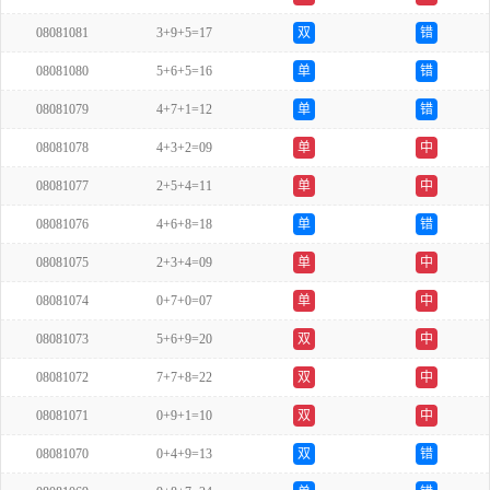
08081081
3+9+5=17
双
错
08081080
5+6+5=16
单
错
08081079
4+7+1=12
单
错
08081078
4+3+2=09
单
中
08081077
2+5+4=11
单
中
08081076
4+6+8=18
单
错
08081075
2+3+4=09
单
中
08081074
0+7+0=07
单
中
08081073
5+6+9=20
双
中
08081072
7+7+8=22
双
中
08081071
0+9+1=10
双
中
08081070
0+4+9=13
双
错