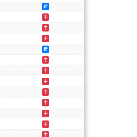
错
中
中
中
错
中
中
中
中
中
中
中
中