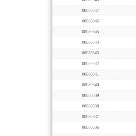
08080347
08080346
08080345
08080344
08080343
08080342
08080341
08080340
08080339
08080338
08080337
08080336