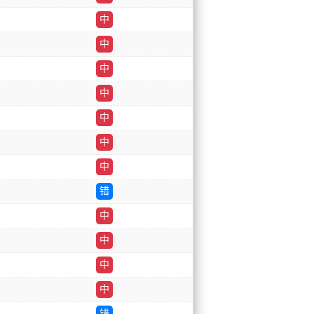
中
中
中
中
中
中
中
错
中
中
中
中
错