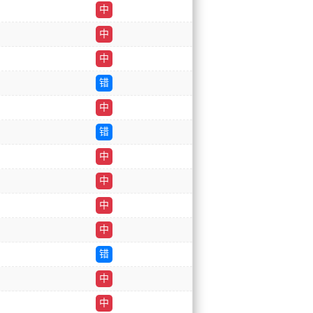
中
中
中
错
中
错
中
中
中
中
错
中
中