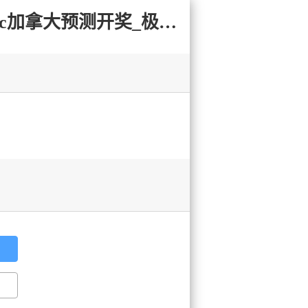
永不失联-28YC.Com 加拿大28-加拿大pc28|提前在线预测官网|pc加拿大预测开奖_极致火热优质的免费预测