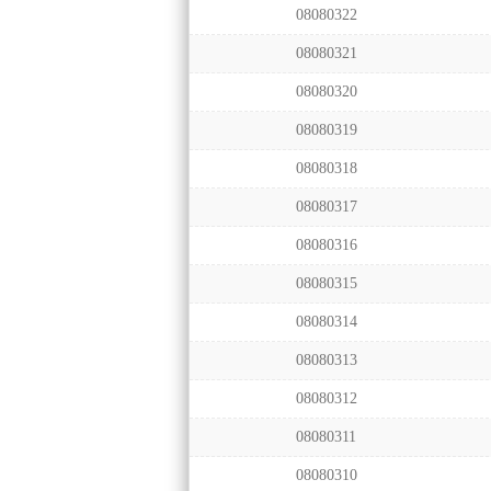
08080322
08080321
08080320
08080319
08080318
08080317
08080316
08080315
08080314
08080313
08080312
08080311
08080310