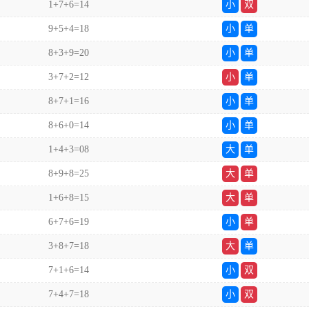
1+7+6=14
小
双
9+5+4=18
小
单
8+3+9=20
小
单
3+7+2=12
小
单
8+7+1=16
小
单
8+6+0=14
小
单
1+4+3=08
大
单
8+9+8=25
大
单
1+6+8=15
大
单
6+7+6=19
小
单
3+8+7=18
大
单
7+1+6=14
小
双
7+4+7=18
小
双