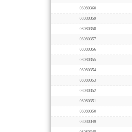
08080360
08080359
08080358
08080357
08080356
08080355
08080354
08080353
08080352
08080351
08080350
08080349
08080348