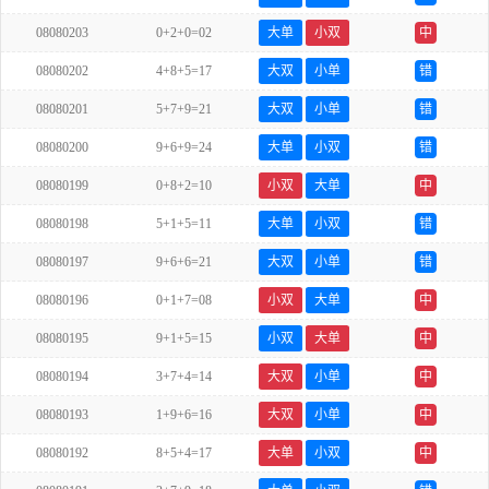
08080203
0+2+0=02
大单
小双
中
08080202
4+8+5=17
大双
小单
错
08080201
5+7+9=21
大双
小单
错
08080200
9+6+9=24
大单
小双
错
08080199
0+8+2=10
小双
大单
中
08080198
5+1+5=11
大单
小双
错
08080197
9+6+6=21
大双
小单
错
08080196
0+1+7=08
小双
大单
中
08080195
9+1+5=15
小双
大单
中
08080194
3+7+4=14
大双
小单
中
08080193
1+9+6=16
大双
小单
中
08080192
8+5+4=17
大单
小双
中