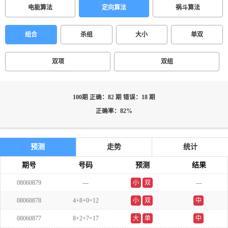
电能算法
定向算法
祸斗算法
组合
杀组
大小
单双
双项
双组
100期 正确：82 期 错误：18 期
正确率：82%
预测
走势
统计
期号
号码
预测
结果
08060879
---
小
双
---
08060878
4+8+0=12
小
双
中
08060877
8+2+7=17
大
单
中