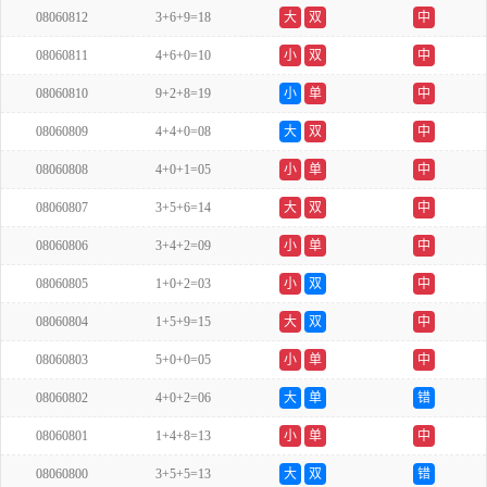
08060812
3+6+9=18
大
双
中
08060811
4+6+0=10
小
双
中
08060810
9+2+8=19
小
单
中
08060809
4+4+0=08
大
双
中
08060808
4+0+1=05
小
单
中
08060807
3+5+6=14
大
双
中
08060806
3+4+2=09
小
单
中
08060805
1+0+2=03
小
双
中
08060804
1+5+9=15
大
双
中
08060803
5+0+0=05
小
单
中
08060802
4+0+2=06
大
单
错
08060801
1+4+8=13
小
单
中
08060800
3+5+5=13
大
双
错