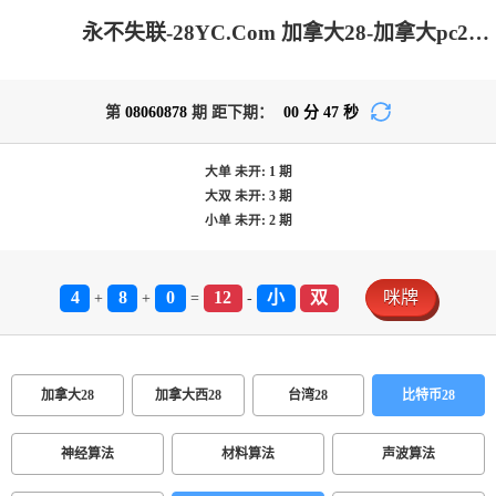
永不失联-28YC.Com 加拿大28-加拿大pc28|提前在线预测官网|pc加拿大预测开奖_极致火热优质的免费预测
第
08060878
期 距下期：
00
分
47
秒
大单
未开:
1
期
大双
未开:
3
期
小单
未开:
2
期
4
8
0
12
小
双
咪牌
+
+
=
-
加拿大28
加拿大西28
台湾28
比特币28
神经算法
材料算法
声波算法