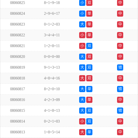
08060825
8+1+9=18
小
双
中
08060824
2+9+6=17
小
单
中
08060823
0+1+2=03
大
单
中
08060822
3+4+4=11
小
单
中
08060821
1+2+8=11
小
双
中
08060820
0+0+0=00
大
双
中
08060819
9+1+3=13
大
双
错
08060818
4+8+4=16
大
双
中
08060817
8+2+0=10
大
单
错
08060816
4+2+3=09
大
单
中
08060815
4+1+8=13
大
双
错
08060814
0+2+1=03
小
双
中
08060813
1+8+5=14
大
单
中