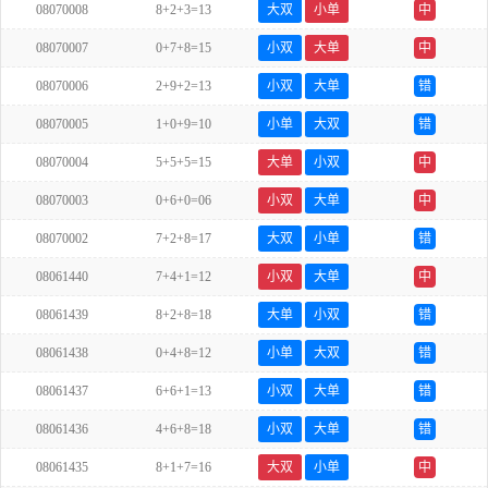
08070008
8+2+3=13
大双
小单
中
08070007
0+7+8=15
小双
大单
中
08070006
2+9+2=13
小双
大单
错
08070005
1+0+9=10
小单
大双
错
08070004
5+5+5=15
大单
小双
中
08070003
0+6+0=06
小双
大单
中
08070002
7+2+8=17
大双
小单
错
08061440
7+4+1=12
小双
大单
中
08061439
8+2+8=18
大单
小双
错
08061438
0+4+8=12
小单
大双
错
08061437
6+6+1=13
小双
大单
错
08061436
4+6+8=18
小双
大单
错
08061435
8+1+7=16
大双
小单
中