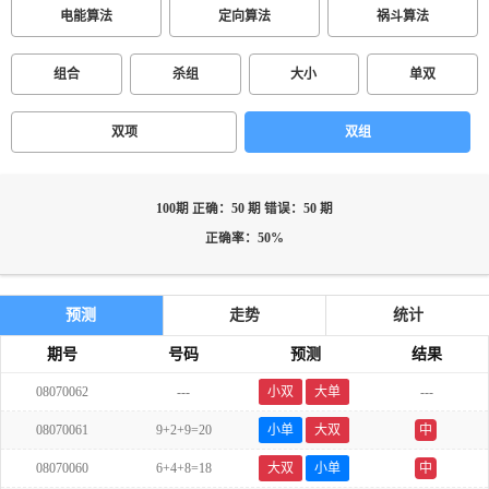
电能算法
定向算法
祸斗算法
组合
杀组
大小
单双
双项
双组
100期 正确：50 期 错误：50 期
正确率：50%
预测
走势
统计
期号
号码
预测
结果
08070062
---
小双
大单
---
08070061
9+2+9=20
小单
大双
中
08070060
6+4+8=18
大双
小单
中