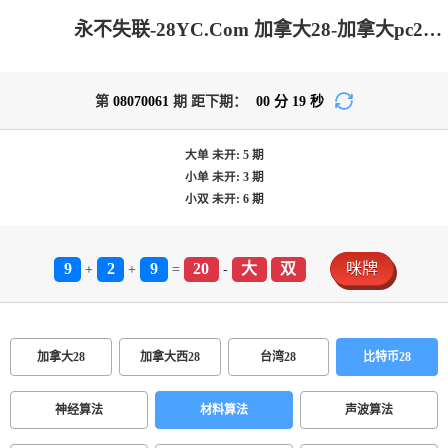
永不失联-28YC.Com 加拿大28-加拿大pc28|提前在线预测官网|pc加拿大预测开奖_极致火热优质的免费预测
第
08070061
期 距下期：
00
分
19
秒
大单
未开:
5
期
小单
未开:
3
期
小双
未开:
6
期
9
2
9
20
大
双
咪牌
+
+
=
-
加拿大28
加拿大西28
台湾28
比特币28
神经算法
材料算法
声波算法