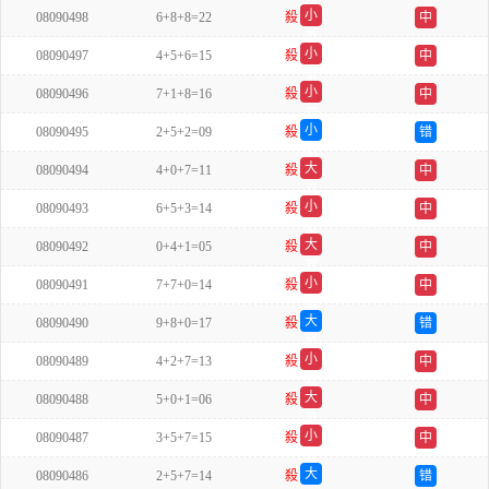
小
08090498
6+8+8=22
殺
中
单
小
08090497
4+5+6=15
殺
中
单
小
08090496
7+1+8=16
殺
中
双
小
08090495
2+5+2=09
殺
错
单
大
08090494
4+0+7=11
殺
中
双
小
08090493
6+5+3=14
殺
中
单
大
08090492
0+4+1=05
殺
中
双
小
08090491
7+7+0=14
殺
中
单
大
08090490
9+8+0=17
殺
错
单
小
08090489
4+2+7=13
殺
中
双
大
08090488
5+0+1=06
殺
中
单
小
08090487
3+5+7=15
殺
中
双
大
08090486
2+5+7=14
殺
错