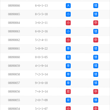
08090066
6+6+1=13
大
错
08090065
8+5+5=18
小
错
08090064
3+6+2=11
小
中
08090063
6+8+2=16
小
错
08090062
5+2+4=11
小
中
08090061
5+8+9=22
单
错
08090060
0+0+5=05
双
错
08090059
4+1+9=14
单
错
08090058
7+2+5=14
单
错
08090057
9+3+6=18
单
错
08090056
7+4+3=14
双
中
08090055
2+0+7=09
双
错
08090054
5+1+1=07
小
中