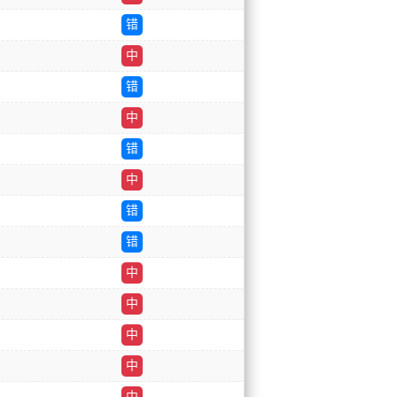
错
中
错
中
错
中
错
错
中
中
中
中
中