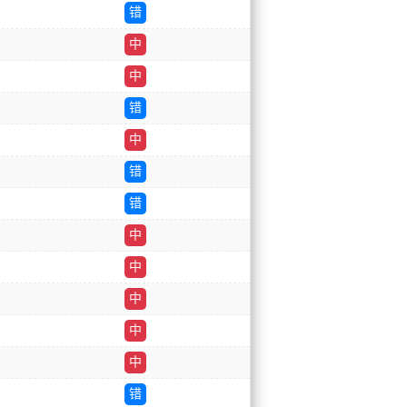
错
中
中
错
中
错
错
中
中
中
中
中
错