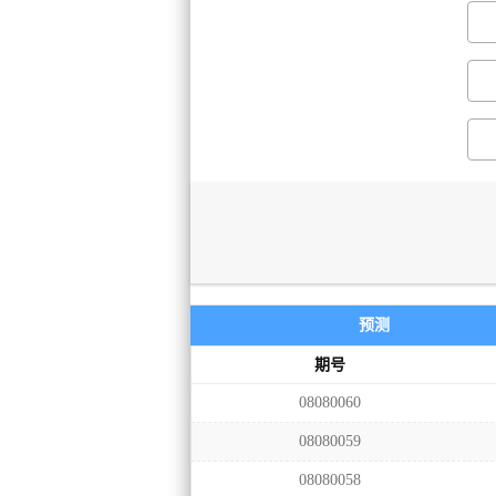
预测
期号
08080060
08080059
08080058