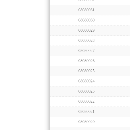
08080031
08080030
08080029
08080028
08080027
08080026
08080025
08080024
08080023
08080022
08080021
08080020