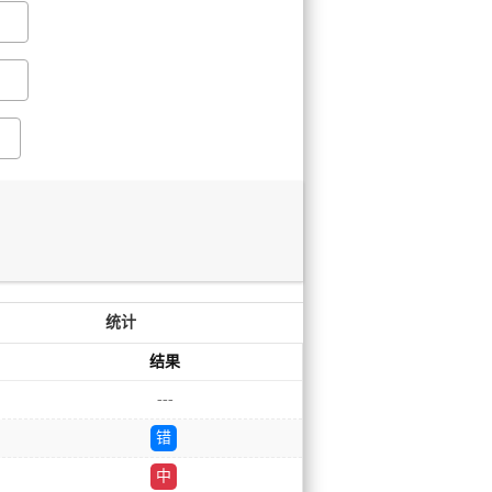
统计
结果
---
错
中