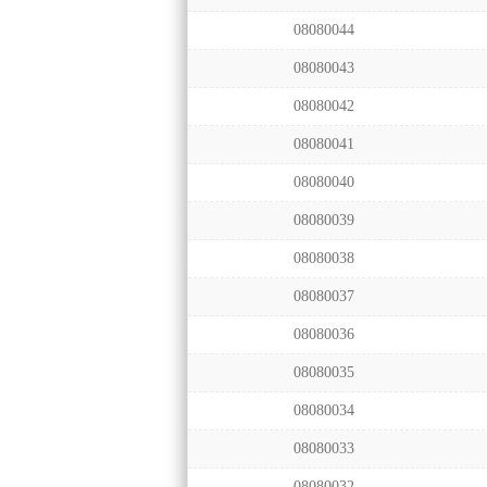
08080044
08080043
08080042
08080041
08080040
08080039
08080038
08080037
08080036
08080035
08080034
08080033
08080032