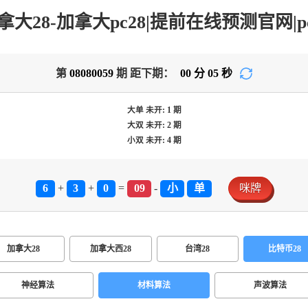
第
08080059
期 距下期：
00
分
05
秒
大单
未开:
1
期
大双
未开:
2
期
小双
未开:
4
期
6
+
3
+
0
=
09
-
小
单
咪牌
加拿大28
加拿大西28
台湾28
比特币28
神经算法
材料算法
声波算法