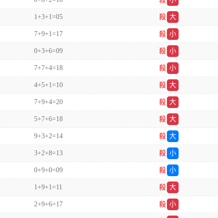
单
1+3+1=05
殺
大
单
7+9+1=17
殺
小
双
0+3+6=09
殺
小
双
7+7+4=18
殺
小
双
4+5+1=10
殺
大
单
7+9+4=20
殺
大
单
5+7+6=18
殺
大
单
9+3+2=14
殺
大
双
3+2+8=13
殺
小
单
0+9+0=09
殺
小
单
1+9+1=11
殺
大
单
2+9+6=17
殺
小
双