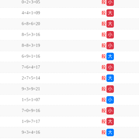
0+2+3=05
殺
小
双
4+4+1=09
殺
大
单
6+8+6=20
殺
大
单
8+5+3=16
殺
小
单
8+8+3=19
殺
小
双
6+9+1=16
殺
大
双
7+6+4=17
殺
小
单
2+7+5=14
殺
大
双
9+3+9=21
殺
小
双
1+5+1=07
殺
小
单
7+0+9=16
殺
小
单
1+9+7=17
殺
大
双
9+3+4=16
殺
大