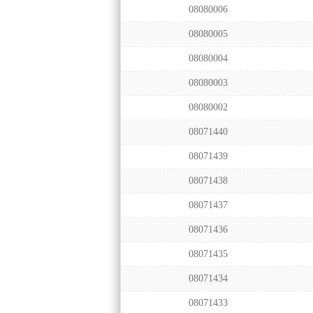
08080006
08080005
08080004
08080003
08080002
08071440
08071439
08071438
08071437
08071436
08071435
08071434
08071433