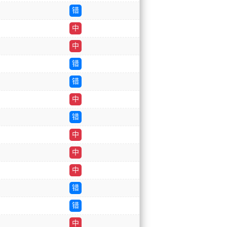
错
中
中
错
错
中
错
中
中
中
错
错
中