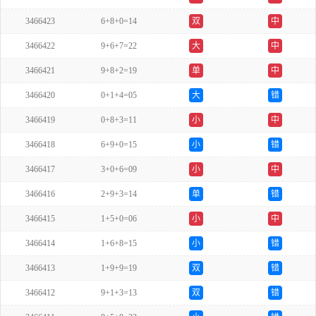
3466423
6+8+0=14
双
中
3466422
9+6+7=22
大
中
3466421
9+8+2=19
单
中
3466420
0+1+4=05
大
错
3466419
0+8+3=11
小
中
3466418
6+9+0=15
小
错
3466417
3+0+6=09
小
中
3466416
2+9+3=14
单
错
3466415
1+5+0=06
小
中
3466414
1+6+8=15
小
错
3466413
1+9+9=19
双
错
3466412
9+1+3=13
双
错