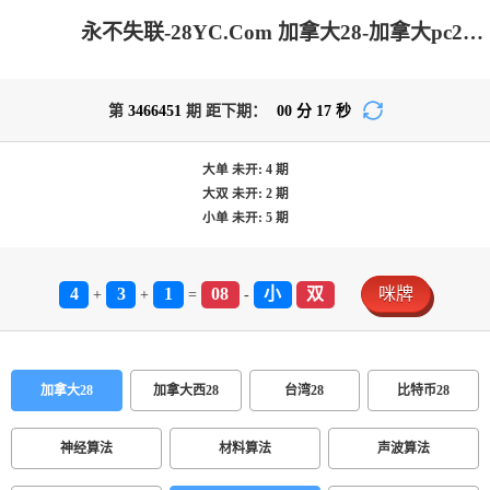
永不失联-28YC.Com 加拿大28-加拿大pc28|提前在线预测官网|pc加拿大预测开奖_极致火热优质的免费预测
第
3466451
期 距下期：
00
分
17
秒
大单
未开:
4
期
大双
未开:
2
期
小单
未开:
5
期
4
3
1
08
小
双
咪牌
+
+
=
-
加拿大28
加拿大西28
台湾28
比特币28
神经算法
材料算法
声波算法