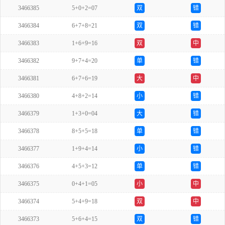
3466385
5+0+2=07
双
错
3466384
6+7+8=21
双
错
3466383
1+6+9=16
双
中
3466382
9+7+4=20
单
错
3466381
6+7+6=19
大
中
3466380
4+8+2=14
小
错
3466379
1+3+0=04
大
错
3466378
8+5+5=18
单
错
3466377
1+9+4=14
小
错
3466376
4+5+3=12
单
错
3466375
0+4+1=05
小
中
3466374
5+4+9=18
双
中
3466373
5+6+4=15
双
错