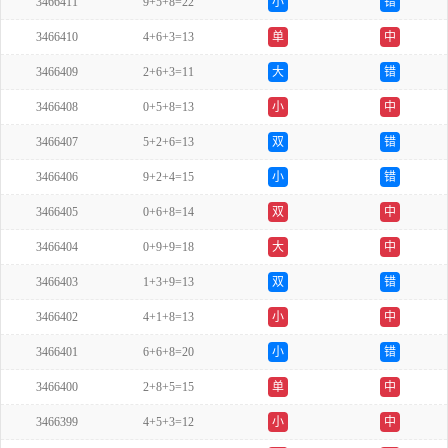
3466411
9+5+8=22
小
错
3466410
4+6+3=13
单
中
3466409
2+6+3=11
大
错
3466408
0+5+8=13
小
中
3466407
5+2+6=13
双
错
3466406
9+2+4=15
小
错
3466405
0+6+8=14
双
中
3466404
0+9+9=18
大
中
3466403
1+3+9=13
双
错
3466402
4+1+8=13
小
中
3466401
6+6+8=20
小
错
3466400
2+8+5=15
单
中
3466399
4+5+3=12
小
中