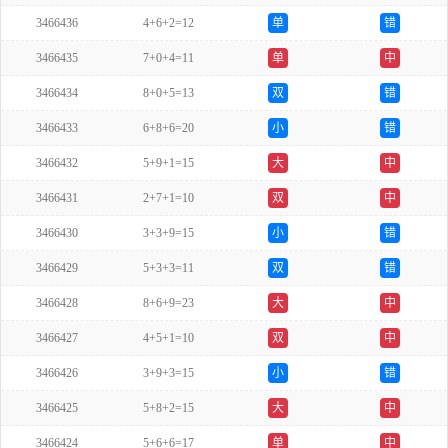
3466436
4+6+2=12
单
错
3466435
7+0+4=11
单
中
3466434
8+0+5=13
双
错
3466433
6+8+6=20
小
错
3466432
5+9+1=15
大
中
3466431
2+7+1=10
双
中
3466430
3+3+9=15
小
错
3466429
5+3+3=11
双
错
3466428
8+6+9=23
大
中
3466427
4+5+1=10
双
中
3466426
3+9+3=15
小
错
3466425
5+8+2=15
大
中
3466424
5+6+6=17
单
中