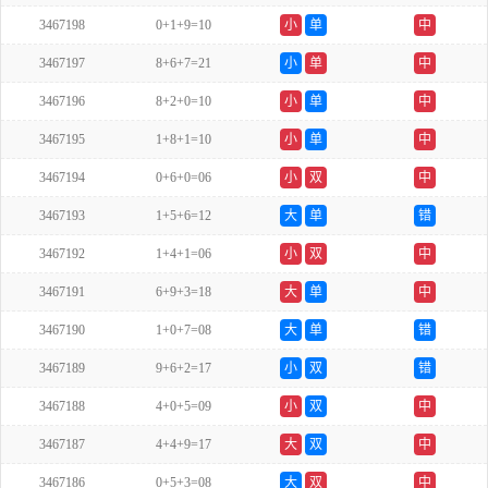
3467198
0+1+9=10
小
单
中
3467197
8+6+7=21
小
单
中
3467196
8+2+0=10
小
单
中
3467195
1+8+1=10
小
单
中
3467194
0+6+0=06
小
双
中
3467193
1+5+6=12
大
单
错
3467192
1+4+1=06
小
双
中
3467191
6+9+3=18
大
单
中
3467190
1+0+7=08
大
单
错
3467189
9+6+2=17
小
双
错
3467188
4+0+5=09
小
双
中
3467187
4+4+9=17
大
双
中
3467186
0+5+3=08
大
双
中