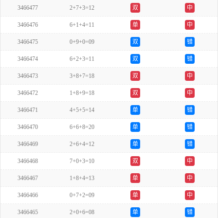
3466477
2+7+3=12
双
中
3466476
6+1+4=11
单
中
3466475
0+9+0=09
双
错
3466474
6+2+3=11
双
错
3466473
3+8+7=18
双
中
3466472
1+8+9=18
双
中
3466471
4+5+5=14
单
错
3466470
6+6+8=20
单
错
3466469
2+6+4=12
单
错
3466468
7+0+3=10
双
中
3466467
1+8+4=13
单
中
3466466
0+7+2=09
单
中
3466465
2+0+6=08
单
错