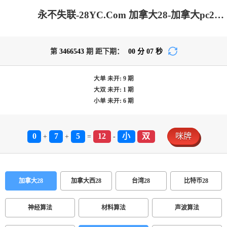
永不失联-28YC.Com 加拿大28-加拿大pc28|提前在线预测官网|pc加拿大预测开奖_极致火热优质的免费预测
第
3466543
期 距下期：
00
分
07
秒
大单
未开:
9
期
大双
未开:
1
期
小单
未开:
6
期
0
7
5
12
小
双
咪牌
+
+
=
-
加拿大28
加拿大西28
台湾28
比特币28
神经算法
材料算法
声波算法