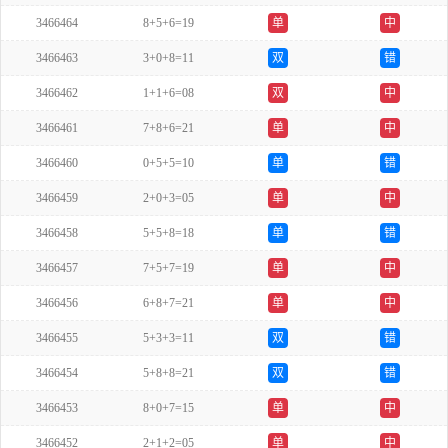
3466464
8+5+6=19
单
中
3466463
3+0+8=11
双
错
3466462
1+1+6=08
双
中
3466461
7+8+6=21
单
中
3466460
0+5+5=10
单
错
3466459
2+0+3=05
单
中
3466458
5+5+8=18
单
错
3466457
7+5+7=19
单
中
3466456
6+8+7=21
单
中
3466455
5+3+3=11
双
错
3466454
5+8+8=21
双
错
3466453
8+0+7=15
单
中
3466452
2+1+2=05
单
中