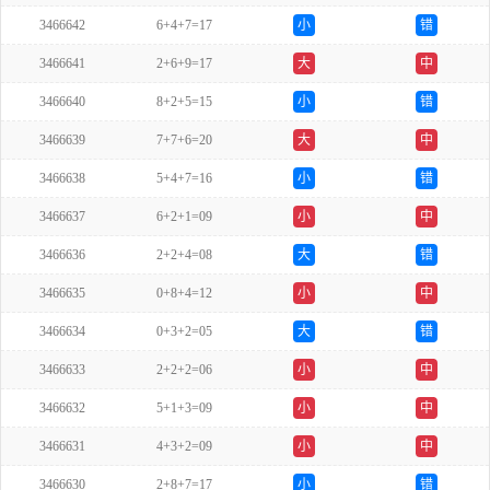
3466642
6+4+7=17
小
错
3466641
2+6+9=17
大
中
3466640
8+2+5=15
小
错
3466639
7+7+6=20
大
中
3466638
5+4+7=16
小
错
3466637
6+2+1=09
小
中
3466636
2+2+4=08
大
错
3466635
0+8+4=12
小
中
3466634
0+3+2=05
大
错
3466633
2+2+2=06
小
中
3466632
5+1+3=09
小
中
3466631
4+3+2=09
小
中
3466630
2+8+7=17
小
错