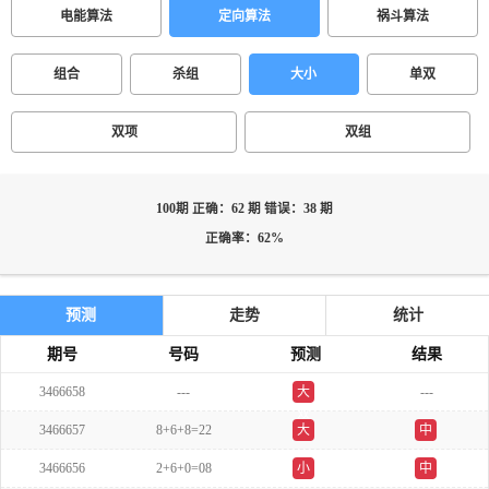
电能算法
定向算法
祸斗算法
组合
杀组
大小
单双
双项
双组
100期 正确：62 期 错误：38 期
正确率：62%
预测
走势
统计
期号
号码
预测
结果
3466658
---
大
---
双
3466657
8+6+8=22
大
中
3466656
2+6+0=08
小
中