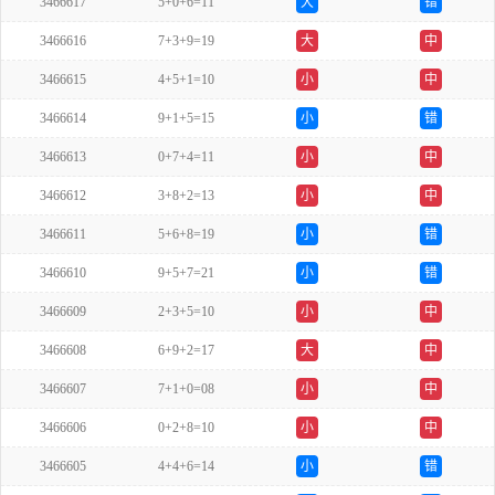
3466617
5+0+6=11
大
错
3466616
7+3+9=19
大
中
3466615
4+5+1=10
小
中
3466614
9+1+5=15
小
错
3466613
0+7+4=11
小
中
3466612
3+8+2=13
小
中
3466611
5+6+8=19
小
错
3466610
9+5+7=21
小
错
3466609
2+3+5=10
小
中
3466608
6+9+2=17
大
中
3466607
7+1+0=08
小
中
3466606
0+2+8=10
小
中
3466605
4+4+6=14
小
错