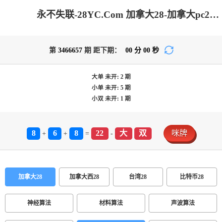
永不失联-28YC.Com 加拿大28-加拿大pc28|提前在线预测官网|pc加拿大预测开奖_极致火热优质的免费预测
第
3466657
期 距下期：
00
分
00
秒
大单
未开:
2
期
小单
未开:
5
期
小双
未开:
1
期
8
6
8
22
大
双
咪牌
+
+
=
-
加拿大28
加拿大西28
台湾28
比特币28
神经算法
材料算法
声波算法