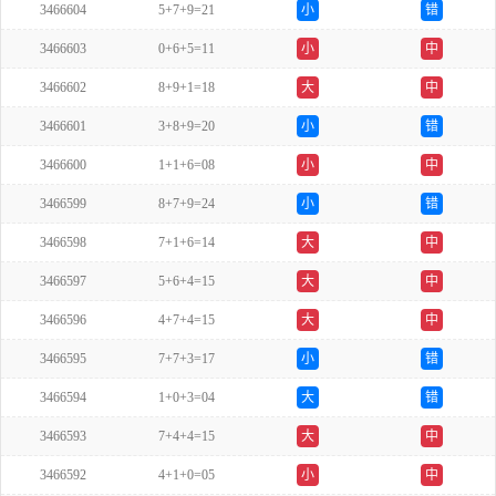
3466604
5+7+9=21
小
错
3466603
0+6+5=11
小
中
3466602
8+9+1=18
大
中
3466601
3+8+9=20
小
错
3466600
1+1+6=08
小
中
3466599
8+7+9=24
小
错
3466598
7+1+6=14
大
中
3466597
5+6+4=15
大
中
3466596
4+7+4=15
大
中
3466595
7+7+3=17
小
错
3466594
1+0+3=04
大
错
3466593
7+4+4=15
大
中
3466592
4+1+0=05
小
中