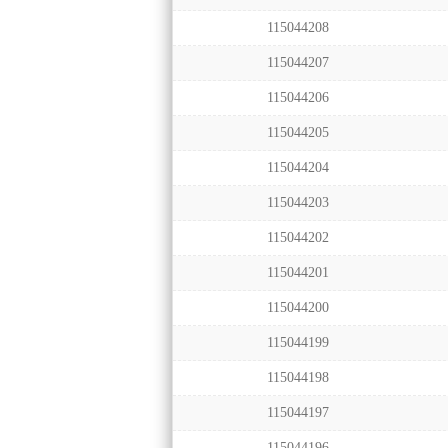
115044208
115044207
115044206
115044205
115044204
115044203
115044202
115044201
115044200
115044199
115044198
115044197
115044196