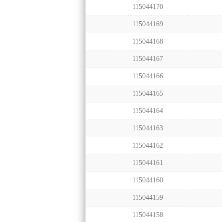
115044170
115044169
115044168
115044167
115044166
115044165
115044164
115044163
115044162
115044161
115044160
115044159
115044158