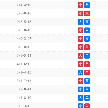
2+4+4=10
小
单
2+8+0=10
小
双
0+8+5=13
大
双
5+5+0=10
小
单
4+0+3=07
小
双
3+0+8=11
小
单
1+8+5=14
大
单
4+1+6=11
小
单
8+1+4=13
大
单
5+1+7=13
小
双
4+2+8=14
小
单
1+1+8=10
大
单
7+5+3=15
小
单