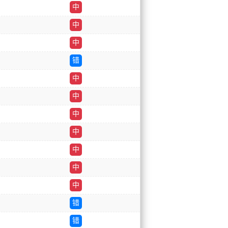
中
中
中
错
中
中
中
中
中
中
中
错
错