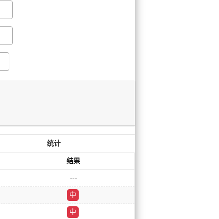
统计
结果
---
中
中