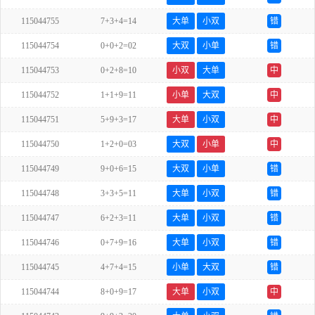
115044755
7+3+4=14
大单
小双
错
115044754
0+0+2=02
大双
小单
错
115044753
0+2+8=10
小双
大单
中
115044752
1+1+9=11
小单
大双
中
115044751
5+9+3=17
大单
小双
中
115044750
1+2+0=03
大双
小单
中
115044749
9+0+6=15
大双
小单
错
115044748
3+3+5=11
大单
小双
错
115044747
6+2+3=11
大单
小双
错
115044746
0+7+9=16
大单
小双
错
115044745
4+7+4=15
小单
大双
错
115044744
8+0+9=17
大单
小双
中