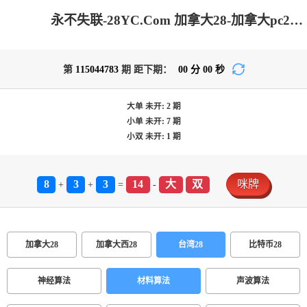
永不失联-28YC.Com 加拿大28-加拿大pc28|提前在线预测官网|pc加拿大预测开奖_极致火热优质的免费预测
第
115044783
期 距下期：
00
分
00
秒
大单
未开:
2
期
小单
未开:
7
期
小双
未开:
1
期
8
3
3
14
大
双
咪牌
+
+
=
-
加拿大28
加拿大西28
台湾28
比特币28
神经算法
材料算法
声波算法