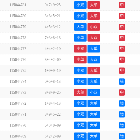
115044781
9+7+9=25
小双
大单
中
115044780
8+8+5=21
小双
大单
中
115044779
4+5+3=12
大单
小双
中
115044778
7+3+8=18
小单
大双
中
115044777
4+4+2=10
小双
大单
中
115044776
3+4+2=09
小单
大双
中
115044775
1+9+9=19
小双
大单
中
115044774
0+5+8=13
小双
大单
错
115044773
8+8+9=25
大单
小双
中
115044772
1+8+4=13
小双
大单
错
115044771
8+9+5=22
小双
大单
错
115044770
6+3+0=09
小双
大单
错
115044769
5+2+2=09
小双
大单
错