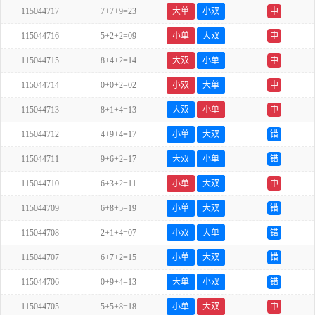
115044717
7+7+9=23
大单
小双
中
115044716
5+2+2=09
小单
大双
中
115044715
8+4+2=14
大双
小单
中
115044714
0+0+2=02
小双
大单
中
115044713
8+1+4=13
大双
小单
中
115044712
4+9+4=17
小单
大双
错
115044711
9+6+2=17
大双
小单
错
115044710
6+3+2=11
小单
大双
中
115044709
6+8+5=19
小单
大双
错
115044708
2+1+4=07
小双
大单
错
115044707
6+7+2=15
小单
大双
错
115044706
0+9+4=13
大单
小双
错
115044705
5+5+8=18
小单
大双
中