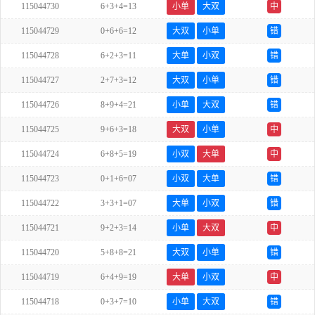
115044730
6+3+4=13
小单
大双
中
115044729
0+6+6=12
大双
小单
错
115044728
6+2+3=11
大单
小双
错
115044727
2+7+3=12
大双
小单
错
115044726
8+9+4=21
小单
大双
错
115044725
9+6+3=18
大双
小单
中
115044724
6+8+5=19
小双
大单
中
115044723
0+1+6=07
小双
大单
错
115044722
3+3+1=07
大单
小双
错
115044721
9+2+3=14
小单
大双
中
115044720
5+8+8=21
大双
小单
错
115044719
6+4+9=19
大单
小双
中
115044718
0+3+7=10
小单
大双
错