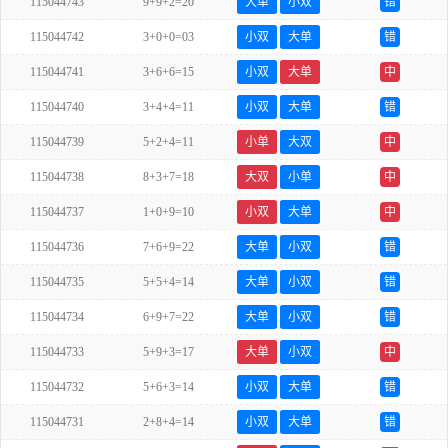
115044743
9+9+2=20
大单
小双
错
115044742
3+0+0=03
小双
大单
错
115044741
3+6+6=15
小双
大单
中
115044740
3+4+4=11
小双
大单
错
115044739
5+2+4=11
小单
大双
中
115044738
8+3+7=18
大双
小单
中
115044737
1+0+9=10
小双
大单
中
115044736
7+6+9=22
大单
小双
错
115044735
5+5+4=14
大单
小双
错
115044734
6+9+7=22
大单
小双
错
115044733
5+9+3=17
大单
小双
中
115044732
5+6+3=14
小双
大单
错
115044731
2+8+4=14
小双
大单
错