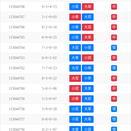
115044768
6+5+4=15
小双
大单
中
115044767
2+1+0=03
小单
大双
中
115044766
8+2+6=16
小单
大双
中
115044765
8+9+8=25
小双
大单
中
115044764
7+3+0=10
大双
小单
错
115044763
0+0+2=02
大单
小双
中
115044762
7+7+9=23
大双
小单
错
115044761
8+5+9=22
大双
小单
中
115044760
5+0+1=06
小双
大单
中
115044759
5+2+0=07
小单
大双
中
115044758
5+9+6=20
小双
大单
错
115044757
0+8+8=16
小双
大单
错
115044756
4+2+1=07
大单
小双
错