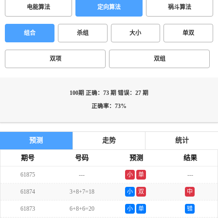
电能算法
定向算法
祸斗算法
组合
杀组
大小
单双
双项
双组
100期 正确：73 期 错误：27 期
正确率：73%
预测
走势
统计
期号
号码
预测
结果
61875
---
小
单
---
61874
3+8+7=18
小
双
中
61873
6+8+6=20
小
单
错