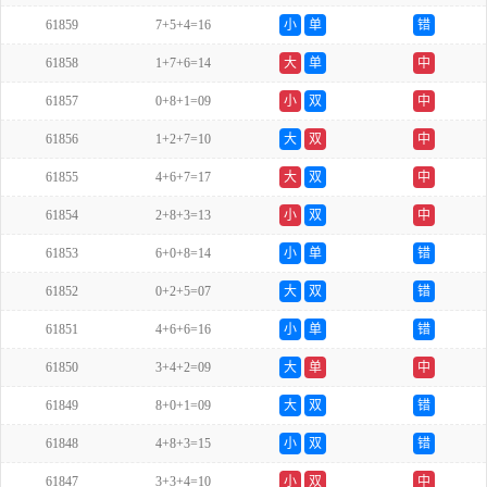
61859
7+5+4=16
小
单
错
61858
1+7+6=14
大
单
中
61857
0+8+1=09
小
双
中
61856
1+2+7=10
大
双
中
61855
4+6+7=17
大
双
中
61854
2+8+3=13
小
双
中
61853
6+0+8=14
小
单
错
61852
0+2+5=07
大
双
错
61851
4+6+6=16
小
单
错
61850
3+4+2=09
大
单
中
61849
8+0+1=09
大
双
错
61848
4+8+3=15
小
双
错
61847
3+3+4=10
小
双
中