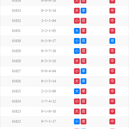
61834
6+6+6=18
大
双
中
61833
8+3+3=14
大
单
中
61832
2+1+1=04
小
双
中
61831
2+2+1=05
大
单
中
61830
6+2+9=17
小
双
错
61829
8+3+7=18
小
双
中
61828
8+5+3=16
大
双
中
61827
0+0+4=04
小
单
中
61826
8+1+5=14
大
单
中
61825
2+2+5=09
大
单
中
61824
1+7+4=12
小
双
中
61823
9+1+8=18
大
双
中
61822
9+7+1=17
小
单
中