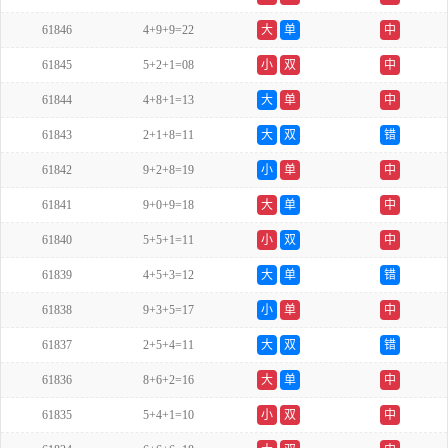
61846
4+9+9=22
大
单
中
61845
5+2+1=08
小
双
中
61844
4+8+1=13
大
单
中
61843
2+1+8=11
大
双
错
61842
9+2+8=19
小
单
中
61841
9+0+9=18
大
单
中
61840
5+5+1=11
小
双
中
61839
4+5+3=12
大
单
错
61838
9+3+5=17
小
单
中
61837
2+5+4=11
大
双
错
61836
8+6+2=16
大
单
中
61835
5+4+1=10
小
双
中