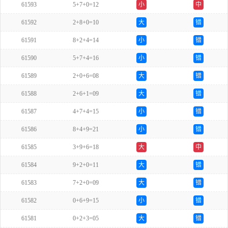
61593
5+7+0=12
小
中
61592
2+8+0=10
大
错
61591
8+2+4=14
小
错
61590
5+7+4=16
小
错
61589
2+0+6=08
大
错
61588
2+6+1=09
大
错
61587
4+7+4=15
小
错
61586
8+4+9=21
小
错
61585
3+9+6=18
大
中
61584
9+2+0=11
大
错
61583
7+2+0=09
大
错
61582
0+6+9=15
小
错
61581
0+2+3=05
大
错