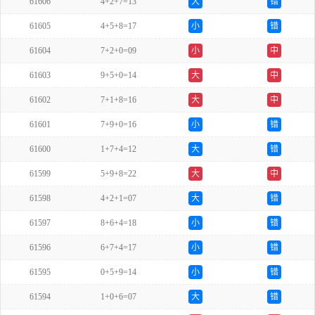
61606
4+2+7=13
大
错
61605
4+5+8=17
小
错
61604
7+2+0=09
小
中
61603
9+5+0=14
大
中
61602
7+1+8=16
大
中
61601
7+9+0=16
小
错
61600
1+7+4=12
大
错
61599
5+9+8=22
大
中
61598
4+2+1=07
大
错
61597
8+6+4=18
小
错
61596
6+7+4=17
小
错
61595
0+5+9=14
小
错
61594
1+0+6=07
大
错