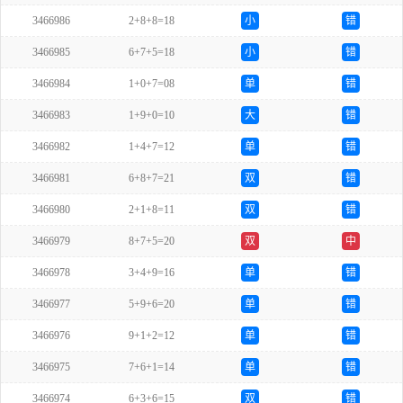
3466986
2+8+8=18
小
错
3466985
6+7+5=18
小
错
3466984
1+0+7=08
单
错
3466983
1+9+0=10
大
错
3466982
1+4+7=12
单
错
3466981
6+8+7=21
双
错
3466980
2+1+8=11
双
错
3466979
8+7+5=20
双
中
3466978
3+4+9=16
单
错
3466977
5+9+6=20
单
错
3466976
9+1+2=12
单
错
3466975
7+6+1=14
单
错
3466974
6+3+6=15
双
错