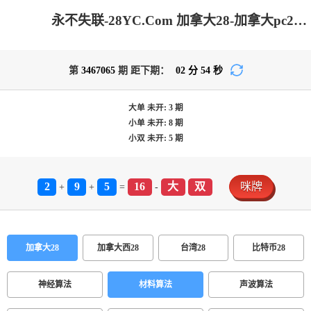
永不失联-28YC.Com 加拿大28-加拿大pc28|提前在线预测官网|pc加拿大预测开奖_极致火热优质的免费预测
第
3467065
期 距下期：
02
分
54
秒
大单
未开:
3
期
小单
未开:
8
期
小双
未开:
5
期
2
9
5
16
大
双
咪牌
+
+
=
-
加拿大28
加拿大西28
台湾28
比特币28
神经算法
材料算法
声波算法