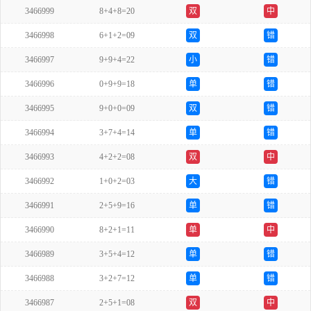
3466999
8+4+8=20
双
中
3466998
6+1+2=09
双
错
3466997
9+9+4=22
小
错
3466996
0+9+9=18
单
错
3466995
9+0+0=09
双
错
3466994
3+7+4=14
单
错
3466993
4+2+2=08
双
中
3466992
1+0+2=03
大
错
3466991
2+5+9=16
单
错
3466990
8+2+1=11
单
中
3466989
3+5+4=12
单
错
3466988
3+2+7=12
单
错
3466987
2+5+1=08
双
中