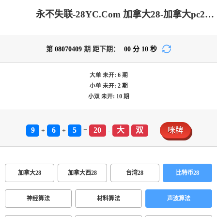
永不失联-28YC.Com 加拿大28-加拿大pc28|提前在线预测官网|pc加拿大预测开奖_极致火热优质的免费预测
第
08070409
期 距下期：
00
分
10
秒
大单
未开:
6
期
小单
未开:
2
期
小双
未开:
10
期
9
6
5
20
大
双
咪牌
+
+
=
-
加拿大28
加拿大西28
台湾28
比特币28
神经算法
材料算法
声波算法