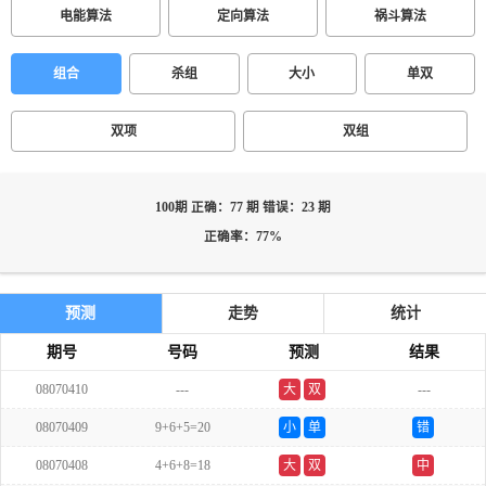
电能算法
定向算法
祸斗算法
组合
杀组
大小
单双
双项
双组
100期 正确：77 期 错误：23 期
正确率：77%
预测
走势
统计
期号
号码
预测
结果
08070410
---
大
双
---
08070409
9+6+5=20
小
单
错
08070408
4+6+8=18
大
双
中