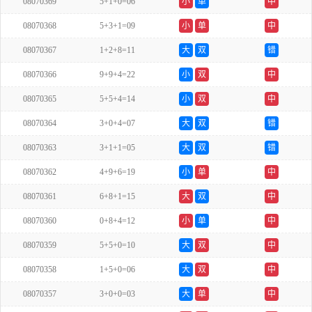
08070369
5+1+0=06
小
单
中
08070368
5+3+1=09
小
单
中
08070367
1+2+8=11
大
双
错
08070366
9+9+4=22
小
双
中
08070365
5+5+4=14
小
双
中
08070364
3+0+4=07
大
双
错
08070363
3+1+1=05
大
双
错
08070362
4+9+6=19
小
单
中
08070361
6+8+1=15
大
双
中
08070360
0+8+4=12
小
单
中
08070359
5+5+0=10
大
双
中
08070358
1+5+0=06
大
双
中
08070357
3+0+0=03
大
单
中