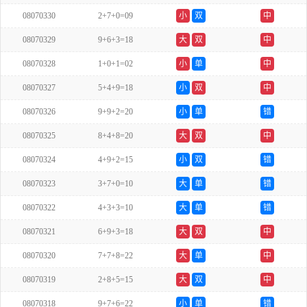
08070330
2+7+0=09
小
双
中
08070329
9+6+3=18
大
双
中
08070328
1+0+1=02
小
单
中
08070327
5+4+9=18
小
双
中
08070326
9+9+2=20
小
单
错
08070325
8+4+8=20
大
双
中
08070324
4+9+2=15
小
双
错
08070323
3+7+0=10
大
单
错
08070322
4+3+3=10
大
单
错
08070321
6+9+3=18
大
双
中
08070320
7+7+8=22
大
单
中
08070319
2+8+5=15
大
双
中
08070318
9+7+6=22
小
单
错