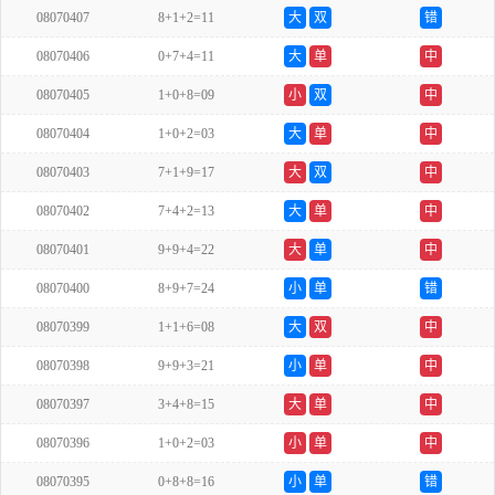
08070407
8+1+2=11
大
双
错
08070406
0+7+4=11
大
单
中
08070405
1+0+8=09
小
双
中
08070404
1+0+2=03
大
单
中
08070403
7+1+9=17
大
双
中
08070402
7+4+2=13
大
单
中
08070401
9+9+4=22
大
单
中
08070400
8+9+7=24
小
单
错
08070399
1+1+6=08
大
双
中
08070398
9+9+3=21
小
单
中
08070397
3+4+8=15
大
单
中
08070396
1+0+2=03
小
单
中
08070395
0+8+8=16
小
单
错