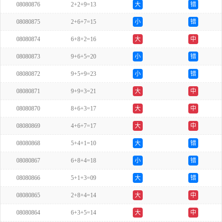
08080876
2+2+9=13
大
错
08080875
2+6+7=15
小
错
08080874
6+8+2=16
大
中
08080873
9+6+5=20
小
错
08080872
9+5+9=23
小
错
08080871
9+9+3=21
大
中
08080870
8+6+3=17
大
中
08080869
4+6+7=17
大
中
08080868
5+4+1=10
大
错
08080867
6+8+4=18
小
错
08080866
5+1+3=09
大
错
08080865
2+8+4=14
大
中
08080864
6+3+5=14
大
中