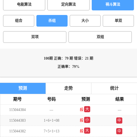
电能算法
定向算法
祸斗算法
组合
杀组
大小
单双
双项
双组
100期 正确：79 期 错误：21 期
正确率：79%
预测
走势
统计
期号
号码
预测
结果
大
115044384
---
殺
---
双
小
115044383
1+6+1=08
殺
中
单
大
115044382
7+5+1=13
殺
中
双