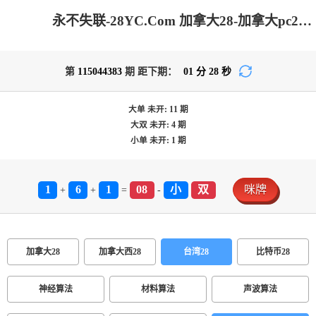
永不失联-28YC.Com 加拿大28-加拿大pc28|提前在线预测官网|pc加拿大预测开奖_极致火热优质的免费预测
第
115044383
期 距下期：
01
分
28
秒
大单
未开:
11
期
大双
未开:
4
期
小单
未开:
1
期
1
6
1
08
小
双
咪牌
+
+
=
-
加拿大28
加拿大西28
台湾28
比特币28
神经算法
材料算法
声波算法