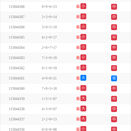
双
小
115044368
8+9+6=23
殺
中
双
小
115044367
2+3+9=14
殺
中
双
小
115044366
5+9+5=19
殺
中
双
小
115044365
6+2+9=17
殺
中
单
小
115044364
2+8+7=17
殺
中
双
小
115044363
7+3+9=19
殺
中
单
小
115044362
9+1+9=19
殺
中
单
大
115044361
4+9+8=21
殺
错
单
小
115044360
7+8+3=18
殺
中
双
大
115044359
1+5+1=07
殺
中
双
大
115044358
4+3+0=07
殺
中
单
大
115044357
2+2+9=13
殺
中
双
小
115044356
0+0+8=08
殺
中