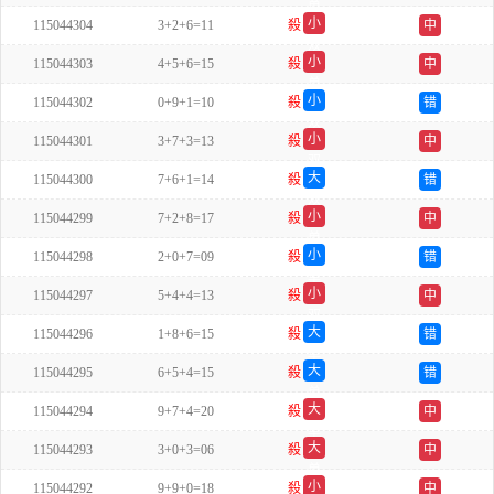
单
小
115044304
3+2+6=11
殺
中
双
小
115044303
4+5+6=15
殺
中
单
小
115044302
0+9+1=10
殺
错
双
小
115044301
3+7+3=13
殺
中
双
大
115044300
7+6+1=14
殺
错
双
小
115044299
7+2+8=17
殺
中
单
小
115044298
2+0+7=09
殺
错
单
小
115044297
5+4+4=13
殺
中
双
大
115044296
1+8+6=15
殺
错
单
大
115044295
6+5+4=15
殺
错
单
大
115044294
9+7+4=20
殺
中
单
大
115044293
3+0+3=06
殺
中
单
小
115044292
9+9+0=18
殺
中