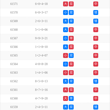
61571
6+8+4=18
大
双
中
61570
6+8+3=17
小
双
错
61569
2+6+3=11
大
双
错
61568
5+1+0=06
大
双
中
61567
9+9+3=21
小
单
中
61566
1+1+8=10
大
双
中
61565
1+2+4=07
小
双
中
61564
4+8+8=20
小
双
中
61563
1+4+1=06
小
双
中
61562
8+5+0=13
大
双
错
61561
8+7+1=16
大
双
中
61560
4+7+9=20
大
单
中
61559
2+4+5=11
大
双
错