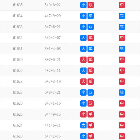
61635
5+9+8=22
小
双
中
61634
4+7+9=20
小
单
错
61633
8+7+6=21
小
双
错
61632
3+2+2=07
大
单
中
61631
3+1+4=08
大
单
错
61630
8+7+6=21
大
单
中
61629
4+2+5=11
大
单
中
61628
9+7+3=19
大
单
中
61627
6+8+7=21
小
双
错
61626
8+7+1=16
小
双
中
61625
0+4+9=13
小
单
中
61624
4+1+6=11
大
单
中
61623
6+7+2=15
小
单
中