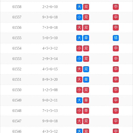
61558
2+2+6=10
大
双
中
61557
9+3+6=18
小
双
中
61556
7+3+8=18
大
双
中
61555
5+0+5=10
大
单
错
61554
4+5+3=12
小
双
中
61553
2+9+3=14
小
双
中
61552
4+5+6=15
大
双
中
61551
8+9+3=20
大
单
中
61550
1+2+5=08
小
双
中
61549
9+0+2=11
大
单
中
61548
7+1+5=13
小
单
中
61547
9+9+0=18
大
双
中
61546
4+3+5=12
大
双
中