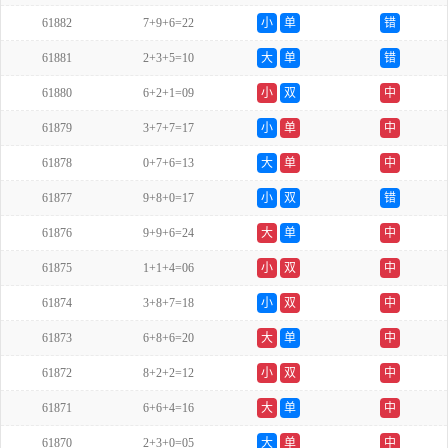
61882
7+9+6=22
小
单
错
61881
2+3+5=10
大
单
错
61880
6+2+1=09
小
双
中
61879
3+7+7=17
小
单
中
61878
0+7+6=13
大
单
中
61877
9+8+0=17
小
双
错
61876
9+9+6=24
大
单
中
61875
1+1+4=06
小
双
中
61874
3+8+7=18
小
双
中
61873
6+8+6=20
大
单
中
61872
8+2+2=12
小
双
中
61871
6+6+4=16
大
单
中
61870
2+3+0=05
大
单
中