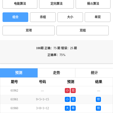
电能算法
定向算法
祸斗算法
组合
杀组
大小
单双
双项
双组
100期 正确：75 期 错误：25 期
正确率：75%
预测
走势
统计
期号
号码
预测
结果
61962
---
小
双
---
61961
9+5+1=15
小
双
错
61960
3+8+1=12
大
单
错