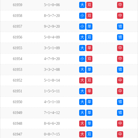
61959
5+1+0=06
大
双
中
61958
8+5+7=20
小
双
中
61957
9+2+9=20
小
单
错
61956
5+0+4=09
大
双
错
61955
3+5+1=09
大
单
中
61954
4+7+9=20
小
双
中
61953
3+3+2=08
大
单
错
61952
5+1+8=14
大
双
中
61951
1+5+5=11
大
单
中
61950
4+5+1=10
大
单
错
61949
7+1+4=12
大
单
错
61948
8+6+6=20
大
单
中
61947
0+8+7=15
大
双
中