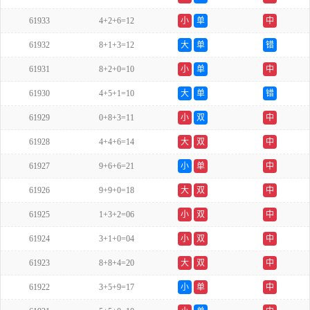
61933
4+2+6=12
小
单
中
61932
8+1+3=12
大
单
错
61931
8+2+0=10
小
单
中
61930
4+5+1=10
大
单
错
61929
0+8+3=11
小
双
中
61928
4+4+6=14
大
双
中
61927
9+6+6=21
小
单
中
61926
9+9+0=18
大
双
中
61925
1+3+2=06
小
双
中
61924
3+1+0=04
小
双
中
61923
8+8+4=20
大
双
中
61922
3+5+9=17
小
单
中