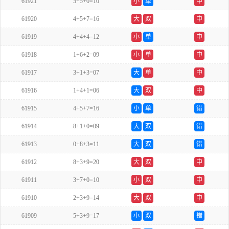
61921
5+5+0=10
小
单
中
61920
4+5+7=16
大
双
中
61919
4+4+4=12
小
单
中
61918
1+6+2=09
小
单
中
61917
3+1+3=07
大
单
中
61916
1+4+1=06
大
双
中
61915
4+5+7=16
小
单
错
61914
8+1+0=09
大
双
错
61913
0+8+3=11
大
双
错
61912
8+3+9=20
大
双
中
61911
3+7+0=10
小
双
中
61910
2+3+9=14
大
双
中
61909
5+3+9=17
小
双
错