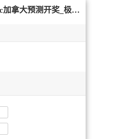
永不失联-28YC.Com 加拿大28-加拿大pc28|提前在线预测官网|pc加拿大预测开奖_极致火热优质的免费预测