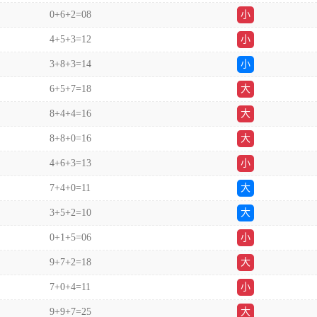
0+6+2=08
小
4+5+3=12
小
3+8+3=14
小
6+5+7=18
大
8+4+4=16
大
8+8+0=16
大
4+6+3=13
小
7+4+0=11
大
3+5+2=10
大
0+1+5=06
小
9+7+2=18
大
7+0+4=11
小
9+9+7=25
大