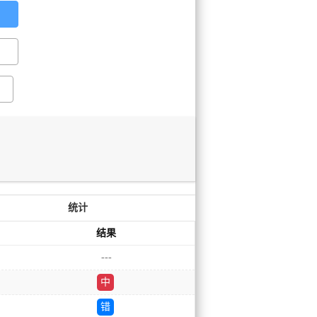
统计
结果
---
中
错