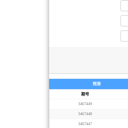
预测
期号
3467449
3467448
3467447