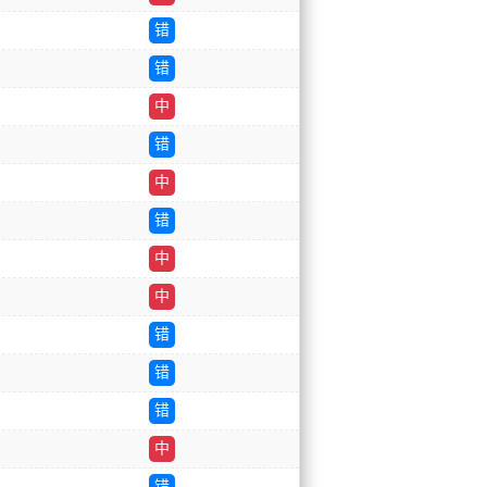
错
错
中
错
中
错
中
中
错
错
错
中
错