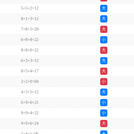
5+5+2=12
大
8+1+3=12
大
7+8+5=20
大
6+8+8=22
小
8+8+6=22
大
6+3+3=12
大
8+5+4=17
大
2+2+0=04
小
4+3+5=12
大
6+9+6=21
小
9+9+4=22
小
9+9+6=24
大
1+4+1=06
大