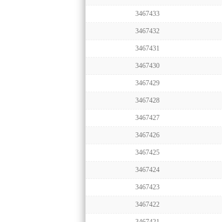
3467433
3467432
3467431
3467430
3467429
3467428
3467427
3467426
3467425
3467424
3467423
3467422
3467421