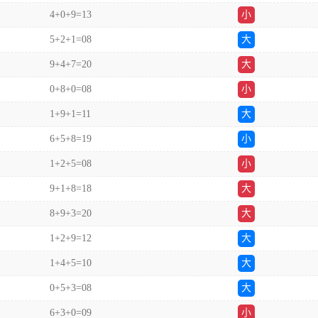
4+0+9=13
小
5+2+1=08
大
9+4+7=20
大
0+8+0=08
小
1+9+1=11
大
6+5+8=19
小
1+2+5=08
小
9+1+8=18
大
8+9+3=20
大
1+2+9=12
大
1+4+5=10
大
0+5+3=08
大
6+3+0=09
小