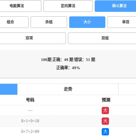
电能算法
定向算法
祸斗算法
组合
杀组
大小
单双
双项
双组
100期 正确：49 期 错误：51 期
正确率：49%
走势
号码
预测
---
大
双
8+1+9=18
大
0+7+2=09
大