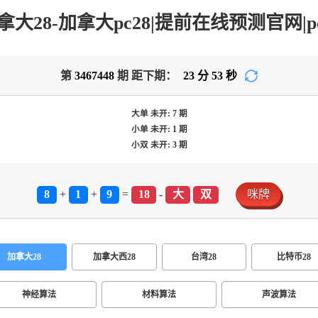
第
3467448
期 距下期：
23
分
53
秒
大单
未开:
7
期
小单
未开:
1
期
小双
未开:
3
期
8
+
1
+
9
=
18
-
大
双
咪牌
加拿大28
加拿大西28
台湾28
比特币28
神经算法
材料算法
声波算法