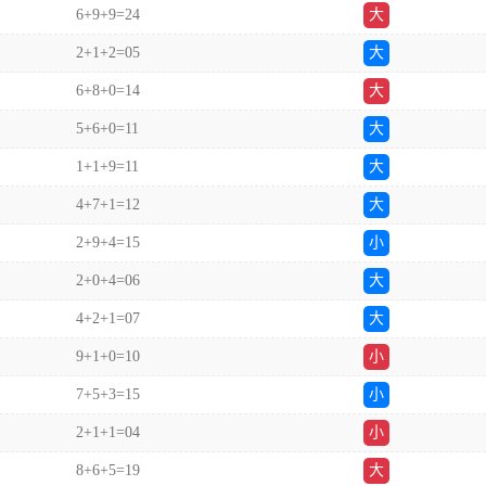
6+9+9=24
大
2+1+2=05
大
6+8+0=14
大
5+6+0=11
大
1+1+9=11
大
4+7+1=12
大
2+9+4=15
小
2+0+4=06
大
4+2+1=07
大
9+1+0=10
小
7+5+3=15
小
2+1+1=04
小
8+6+5=19
大