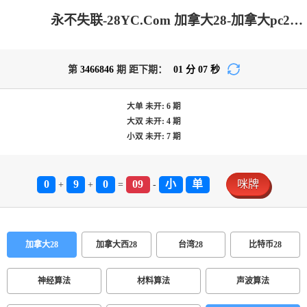
永不失联-28YC.Com 加拿大28-加拿大pc28|提前在线预测官网|pc加拿大预测开奖_极致火热优质的免费预测
第
3466846
期 距下期：
01
分
07
秒
大单
未开:
6
期
大双
未开:
4
期
小双
未开:
7
期
0
9
0
09
小
单
咪牌
+
+
=
-
加拿大28
加拿大西28
台湾28
比特币28
神经算法
材料算法
声波算法