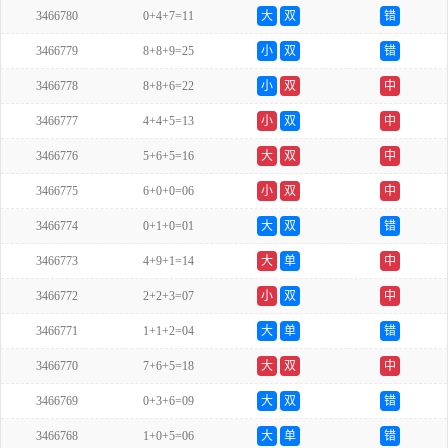
3466780
0+4+7=11
大
双
错
3466779
8+8+9=25
小
双
错
3466778
8+8+6=22
小
双
中
3466777
4+4+5=13
小
双
中
3466776
5+6+5=16
大
双
中
3466775
6+0+0=06
小
双
中
3466774
0+1+0=01
大
双
错
3466773
4+9+1=14
大
单
中
3466772
2+2+3=07
小
双
中
3466771
1+1+2=04
大
单
错
3466770
7+6+5=18
大
双
中
3466769
0+3+6=09
大
双
错
3466768
1+0+5=06
大
单
错