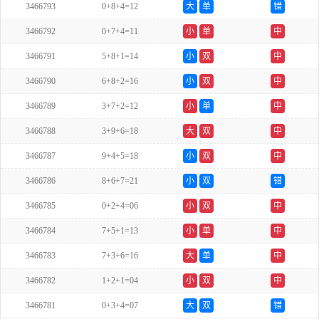
3466793
0+8+4=12
大
单
错
3466792
0+7+4=11
小
单
中
3466791
5+8+1=14
小
双
中
3466790
6+8+2=16
小
双
中
3466789
3+7+2=12
小
单
中
3466788
3+9+6=18
大
双
中
3466787
9+4+5=18
小
双
中
3466786
8+6+7=21
小
双
错
3466785
0+2+4=06
小
双
中
3466784
7+5+1=13
小
单
中
3466783
7+3+6=16
大
单
中
3466782
1+2+1=04
小
双
中
3466781
0+3+4=07
大
双
错