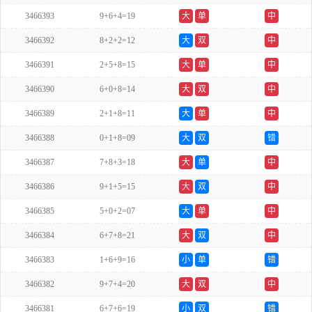
3466393
9+6+4=19
大
单
中
3466392
8+2+2=12
大
双
中
3466391
2+5+8=15
大
单
中
3466390
6+0+8=14
大
双
中
3466389
2+1+8=11
大
单
中
3466388
0+1+8=09
大
双
错
3466387
7+8+3=18
大
单
中
3466386
9+1+5=15
大
双
中
3466385
5+0+2=07
大
单
中
3466384
6+7+8=21
大
双
中
3466383
1+6+9=16
小
单
错
3466382
9+7+4=20
大
双
中
3466381
6+7+6=19
小
双
错