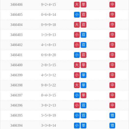
3466406
9+2+4=15
大
单
中
3466405
0+6+8=14
小
双
中
3466404
0+9+9=18
大
双
中
3466403
1+3+9=13
小
双
中
3466402
4+1+8=13
小
双
中
3466401
6+6+8=20
小
双
中
3466400
2+8+5=15
大
单
中
3466399
4+5+3=12
小
单
中
3466398
9+8+5=22
大
单
中
3466397
8+4+3=15
小
单
中
3466396
3+8+2=13
小
双
中
3466395
5+5+9=19
小
双
错
3466394
3+3+8=14
小
单
错