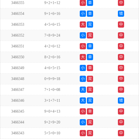
3466355
9+2+1=12
小
单
中
3466354
9+1+6=16
小
单
错
3466353
4+5+6=15
大
双
中
3466352
7+8+9=24
小
双
中
3466351
4+2+6=12
小
单
中
3466350
8+2+6=16
大
单
中
3466349
4+6+5=15
小
单
中
3466348
0+9+9=18
小
双
中
3466347
7+1+0=08
大
双
中
3466346
3+1+7=11
大
双
错
3466345
9+0+4=13
小
单
中
3466344
9+2+9=20
小
双
中
3466343
5+5+0=10
小
双
中