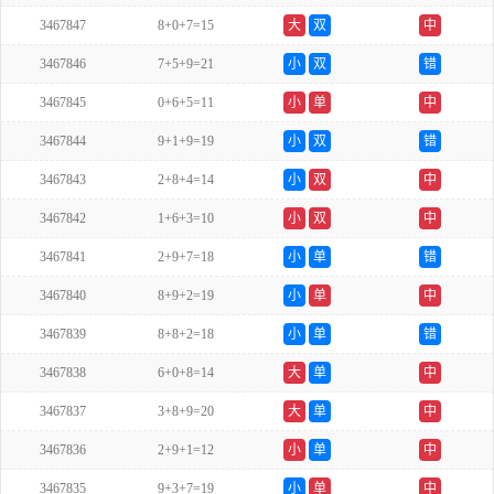
3467847
8+0+7=15
大
双
中
3467846
7+5+9=21
小
双
错
3467845
0+6+5=11
小
单
中
3467844
9+1+9=19
小
双
错
3467843
2+8+4=14
小
双
中
3467842
1+6+3=10
小
双
中
3467841
2+9+7=18
小
单
错
3467840
8+9+2=19
小
单
中
3467839
8+8+2=18
小
单
错
3467838
6+0+8=14
大
单
中
3467837
3+8+9=20
大
单
中
3467836
2+9+1=12
小
单
中
3467835
9+3+7=19
小
单
中