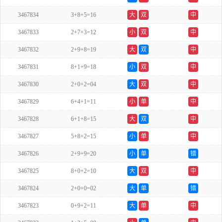
3467834
3+8+5=16
大
双
中
3467833
2+7+3=12
小
双
中
3467832
2+9+8=19
大
双
中
3467831
8+1+9=18
小
双
中
3467830
2+0+2=04
大
双
中
3467829
6+4+1=11
小
单
中
3467828
6+1+8=15
大
双
中
3467827
5+8+2=15
小
单
中
3467826
2+9+9=20
小
单
错
3467825
8+0+2=10
大
双
中
3467824
2+0+0=02
大
单
错
3467823
0+9+2=11
大
单
中