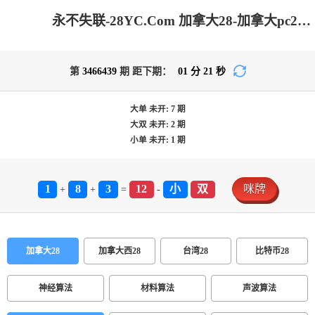
永不失联-28YC.Com 加拿大28-加拿大pc28|提前在线预测官网|pc加拿大预测开奖_极致火热优质的免费预测
第
3466439
期 距下期：
01
分
21
秒
大单
未开:
7
期
大双
未开:
2
期
小单
未开:
1
期
1
8
3
12
小
双
咪牌
+
+
=
-
加拿大28
加拿大西28
台湾28
比特币28
神经算法
材料算法
声波算法