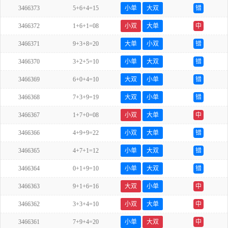
3466373
5+6+4=15
小单
大双
错
3466372
1+6+1=08
小双
大单
中
3466371
9+3+8=20
大单
小双
错
3466370
3+2+5=10
小单
大双
错
3466369
6+0+4=10
大双
小单
错
3466368
7+3+9=19
大双
小单
错
3466367
1+7+0=08
小双
大单
中
3466366
4+9+9=22
小双
大单
错
3466365
4+7+1=12
小单
大双
错
3466364
0+1+9=10
小单
大双
错
3466363
9+1+6=16
大双
小单
中
3466362
3+3+4=10
小双
大单
中
3466361
7+9+4=20
小单
大双
中