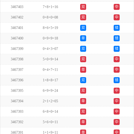
3467403
7+8+1=16
双
中
3467402
0+8+0=08
双
中
3467401
8+6+5=19
双
错
3467400
0+9+9=18
单
错
3467399
0+4+3=07
双
错
3467398
5+0+9=14
双
中
3467397
0+4+7=11
单
中
3467396
1+8+8=17
双
错
3467395
6+9+9=24
双
中
3467394
2+1+2=05
单
中
3467393
6+8+0=14
双
中
3467392
5+6+0=11
单
中
3467391
1+1+9=11
单
中