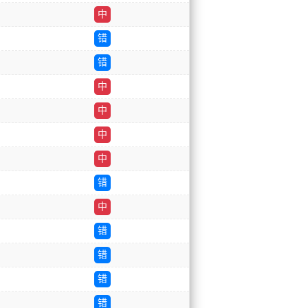
中
错
错
中
中
中
中
错
中
错
错
错
错