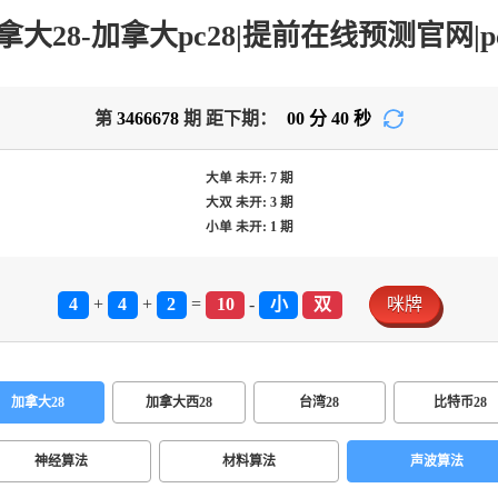
第
3466678
期 距下期：
00
分
40
秒
大单
未开:
7
期
大双
未开:
3
期
小单
未开:
1
期
4
+
4
+
2
=
10
-
小
双
咪牌
加拿大28
加拿大西28
台湾28
比特币28
神经算法
材料算法
声波算法