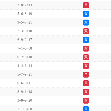
3+8+2=13
单
5+6+8=19
双
9+5+7=21
双
2+3+5=10
双
6+9+2=17
双
7+1+0=08
双
0+2+8=10
双
4+4+6=14
双
5+7+9=21
单
0+6+5=11
单
8+9+1=18
双
3+8+9=20
双
1+1+6=08
单