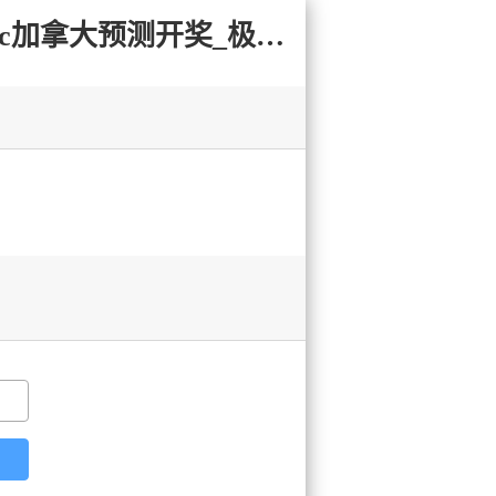
永不失联-28YC.Com 加拿大28-加拿大pc28|提前在线预测官网|pc加拿大预测开奖_极致火热优质的免费预测