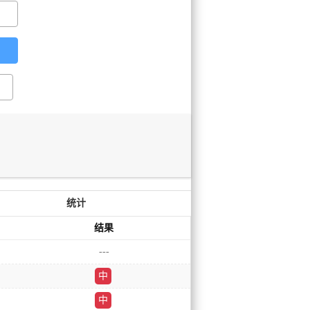
统计
结果
---
中
中