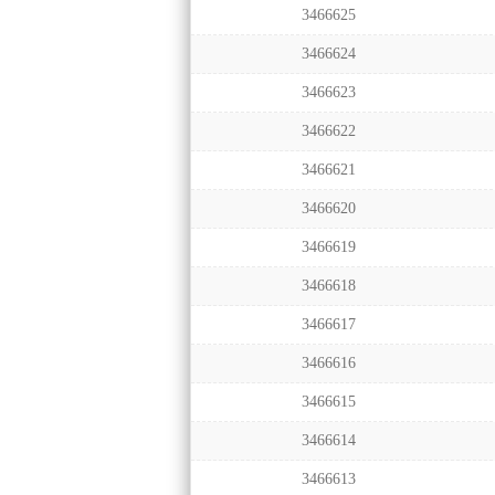
3466625
3466624
3466623
3466622
3466621
3466620
3466619
3466618
3466617
3466616
3466615
3466614
3466613