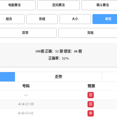
电能算法
定向算法
祸斗算法
组合
杀组
大小
单双
双项
双组
100期 正确：52 期 错误：48 期
正确率：52%
走势
号码
预测
---
双
4+4+2=10
双
6+0+5=11
单