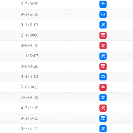
6+5+9=20
单
9+1+6=16
单
0+1+6=07
双
2+4+0=06
双
0+9+9=18
双
1+1+5=07
双
3+8+9=20
双
0+4+0=04
单
5+0+6=11
单
7+3+9=19
双
4+5+1=10
双
9+1+5=15
双
0+7+4=11
双