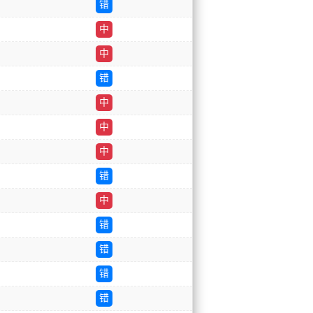
错
中
中
错
中
中
中
错
中
错
错
错
错