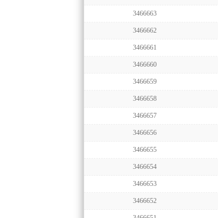
3466663
3466662
3466661
3466660
3466659
3466658
3466657
3466656
3466655
3466654
3466653
3466652
3466651