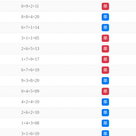
0+9+2=11
单
8+8+4=20
单
6+7+1=14
单
3+1+1=05
单
2+6+5=13
单
1+7+9=17
单
6+7+6=19
单
9+3+8=20
单
0+4+5=09
单
4+2+4=10
单
2+6+2=10
单
1+4+3=08
单
3+1+6=10
单