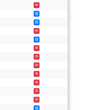
中
错
错
中
错
中
中
中
中
中
中
中
错