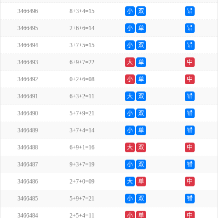
3466496
8+3+4=15
小
双
错
3466495
2+6+6=14
小
单
错
3466494
3+7+5=15
小
双
错
3466493
6+9+7=22
大
单
中
3466492
0+2+6=08
小
单
中
3466491
6+3+2=11
大
双
错
3466490
5+7+9=21
小
双
错
3466489
3+7+4=14
小
单
错
3466488
6+9+1=16
大
双
中
3466487
9+3+7=19
小
双
错
3466486
2+7+0=09
大
单
中
3466485
5+9+7=21
小
双
错
3466484
2+5+4=11
小
单
中