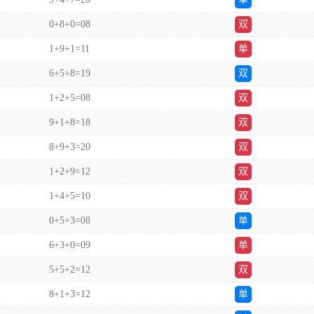
0+8+0=08
双
1+9+1=11
单
6+5+8=19
双
1+2+5=08
双
9+1+8=18
双
8+9+3=20
双
1+2+9=12
双
1+4+5=10
双
0+5+3=08
单
6+3+0=09
单
5+5+2=12
双
8+1+3=12
单