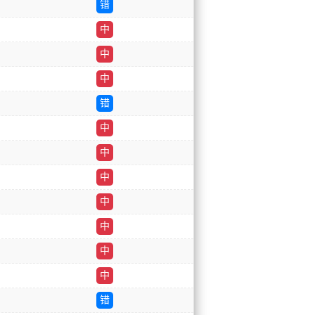
错
中
中
中
错
中
中
中
中
中
中
中
错