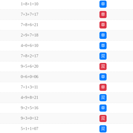
1+8+1=10
单
7+3+7=17
单
7+8+6=21
单
2+9+7=18
单
4+0+6=10
单
7+8+2=17
双
9+5+6=20
双
0+6+0=06
单
7+1+3=11
单
4+9+8=21
双
9+2+5=16
单
9+3+0=12
双
5+1+1=07
双