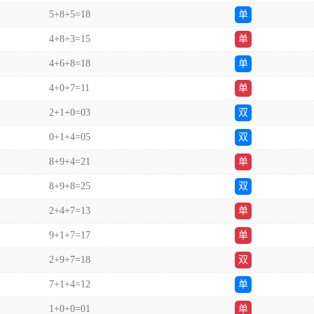
5+8+5=18
单
4+8+3=15
单
4+6+8=18
单
4+0+7=11
单
2+1+0=03
双
0+1+4=05
双
8+9+4=21
单
8+9+8=25
双
2+4+7=13
单
9+1+7=17
单
2+9+7=18
双
7+1+4=12
单
1+0+0=01
单