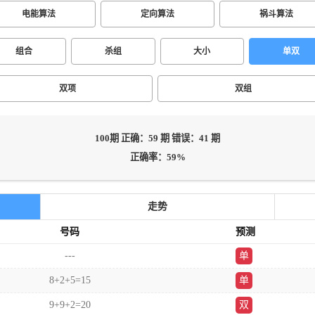
电能算法
定向算法
祸斗算法
组合
杀组
大小
单双
双项
双组
100期 正确：59 期 错误：41 期
正确率：59%
走势
号码
预测
---
单
8+2+5=15
单
9+9+2=20
双