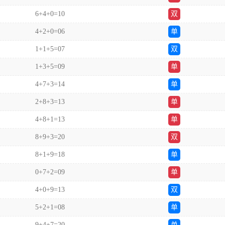
6+4+0=10
双
4+2+0=06
单
1+1+5=07
双
1+3+5=09
单
4+7+3=14
单
2+8+3=13
单
4+8+1=13
单
8+9+3=20
双
8+1+9=18
单
0+7+2=09
单
4+0+9=13
双
5+2+1=08
单
9+4+7=20
单