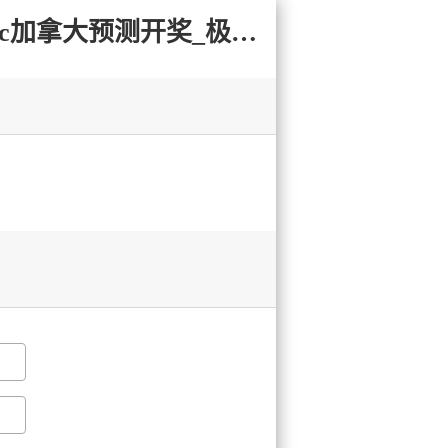
永不失联-28YC.Com 加拿大28-加拿大pc28|提前在线预测官网|pc加拿大预测开奖_极致火热优质的免费预测