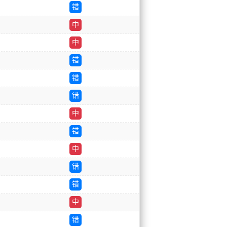
错
中
中
错
错
错
中
错
中
错
错
中
错