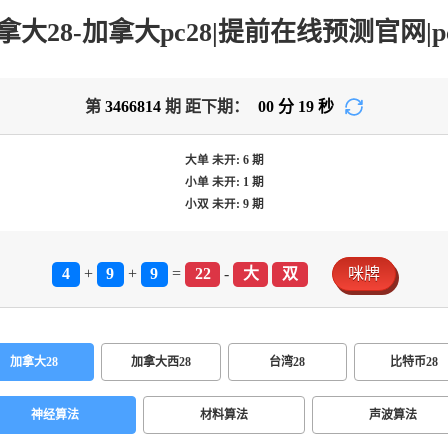
第
3466814
期 距下期：
00
分
19
秒
大单
未开:
6
期
小单
未开:
1
期
小双
未开:
9
期
4
+
9
+
9
=
22
-
大
双
咪牌
加拿大28
加拿大西28
台湾28
比特币28
神经算法
材料算法
声波算法