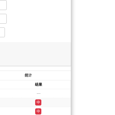
统计
结果
---
中
中