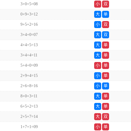
3+0+5=08
小
双
0+9+3=12
大
单
9+5+2=16
小
双
3+4+0=07
大
双
4+4+5=13
大
单
3+4+4=11
大
单
5+4+0=09
小
单
2+9+4=15
小
单
2+6+8=16
小
单
8+0+3=11
大
单
6+5+2=13
大
单
2+5+7=14
大
双
1+7+1=09
小
单