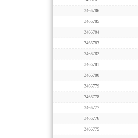
3466786
3466785
3466784
3466783
3466782
3466781
3466780
3466779
3466778
3466777
3466776
3466775