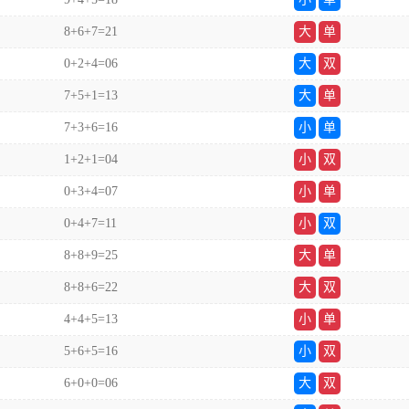
8+6+7=21
大
单
0+2+4=06
大
双
7+5+1=13
大
单
7+3+6=16
小
单
1+2+1=04
小
双
0+3+4=07
小
单
0+4+7=11
小
双
8+8+9=25
大
单
8+8+6=22
大
双
4+4+5=13
小
单
5+6+5=16
小
双
6+0+0=06
大
双