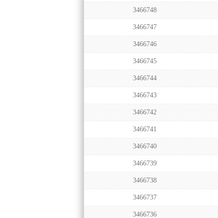
3466748
3466747
3466746
3466745
3466744
3466743
3466742
3466741
3466740
3466739
3466738
3466737
3466736