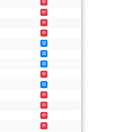
中
中
中
中
错
错
错
中
错
中
中
中
中