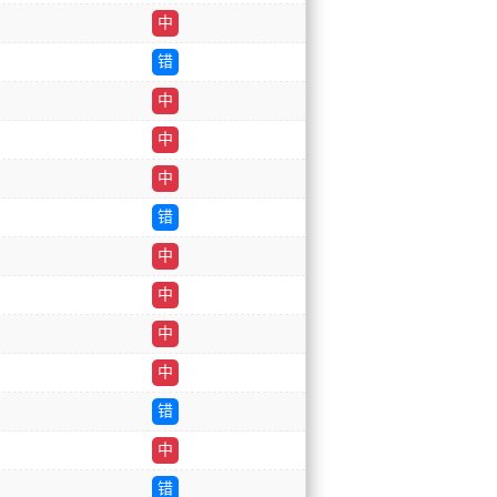
中
错
中
中
中
错
中
中
中
中
错
中
错