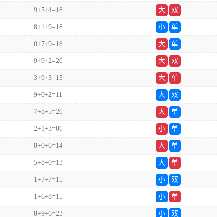
9+5+4=18
大
双
8+1+9=18
小
单
0+7+9=16
大
单
9+9+2=20
大
双
3+9+3=15
大
单
9+0+2=11
大
双
7+8+5=20
大
单
2+1+3=06
小
单
8+0+6=14
大
单
5+8+0=13
大
单
1+7+7=15
小
双
1+6+8=15
小
单
8+9+6=23
小
双