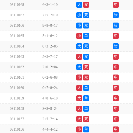
08110168
6+3+1=10
大
双
中
08110167
7+5+7=19
小
双
错
08110166
9+8+0=17
小
双
错
08110165
5+1+6=12
小
单
中
08110164
0+3+2=05
大
双
错
08110163
5+5+7=17
大
双
中
08110162
2+0+2=04
大
双
中
08110161
0+2+6=08
小
双
中
08110160
9+7+8=24
大
单
中
08110159
4+8+6=18
大
单
中
08110158
8+8+8=24
大
单
中
08110157
2+5+7=14
大
双
中
08110156
4+4+4=12
小
单
中